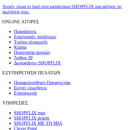
Άνοιξε τώρα το δικό σου κατάστημα SHOPFLIX και αύξησε τις
πωλήσεις σου.
ONLINE ΑΓΟΡΕΣ
Παραδόσεις
Επιστροφές προϊόντων
Τρόποι πληρωμής
Klarna
Προστασία αγορών
Άρθρο 39
Δωροκάρτες SHOPFLIX
ΕΞΥΠΗΡΕΤΗΣΗ ΠΕΛΑΤΩΝ
Παρακολούθηση Παραγγελίας
Συχνές ερωτήσεις
Επικοινωνία
ΥΠΗΡΕΣΙΕΣ
SHOPFLIX max
SHOPFLIX tickets
SHOPFLIX ΜΕ ΤΗ ΜΙΑ
Clever Point