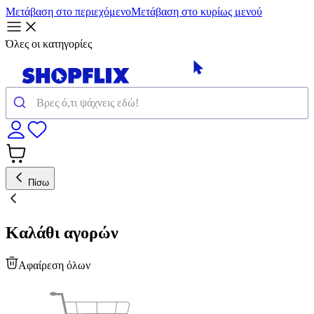
Μετάβαση στο περιεχόμενο
Μετάβαση στο κυρίως μενού
Όλες οι κατηγορίες
Πίσω
Καλάθι αγορών
Αφαίρεση όλων