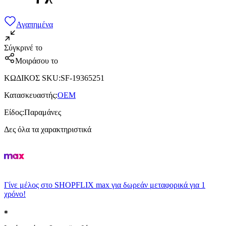
Αγαπημένα
Σύγκρινέ το
Μοιράσου το
ΚΩΔΙΚΟΣ SKU
:
SF-19365251
Κατασκευαστής
:
OEM
Είδος
:
Παραμάνες
Δες όλα τα χαρακτηριστικά
Γίνε μέλος στο SHOPFLIX max για δωρεάν μεταφορικά για 1
χρόνο!