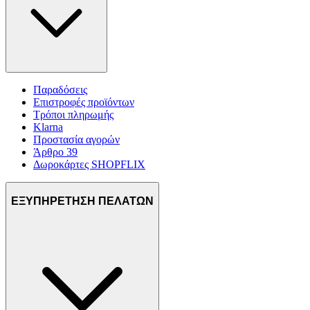
Παραδόσεις
Επιστροφές προϊόντων
Τρόποι πληρωμής
Klarna
Προστασία αγορών
Άρθρο 39
Δωροκάρτες SHOPFLIX
ΕΞΥΠΗΡΕΤΗΣΗ ΠΕΛΑΤΩΝ