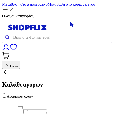
Μετάβαση στο περιεχόμενο
Μετάβαση στο κυρίως μενού
Όλες οι κατηγορίες
Πίσω
Καλάθι αγορών
Αφαίρεση όλων