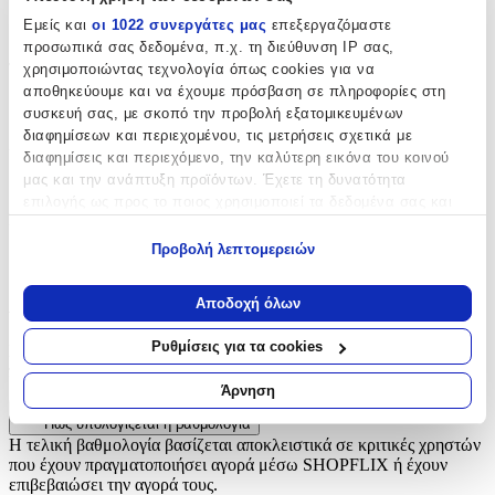
Εμείς και
οι 1022 συνεργάτες μας
επεξεργαζόμαστε
Sports
προσωπικά σας δεδομένα, π.χ. τη διεύθυνση IP σας,
Τύπος
:
χρησιμοποιώντας τεχνολογία όπως cookies για να
αποθηκεύουμε και να έχουμε πρόσβαση σε πληροφορίες στη
Μπρελόκ
συσκευή σας, με σκοπό την προβολή εξατομικευμένων
διαφημίσεων και περιεχομένου, τις μετρήσεις σχετικά με
Χρώμα
:
διαφημίσεις και περιεχόμενο, την καλύτερη εικόνα του κοινού
μας και την ανάπτυξη προϊόντων. Έχετε τη δυνατότητα
Πράσινο
επιλογής ως προς το ποιος χρησιμοποιεί τα δεδομένα σας και
Κατασκευαστής
:
για ποιους σκοπούς.
Προβολή λεπτομερειών
OEM
Εάν μας επιτρέπετε, θα θέλαμε επίσης:
Να συλλέξουμε πληροφορίες σχετικά με τη γεωγραφική
Αξιολογήσεις
Αποδοχή όλων
σας τοποθεσία, οι οποίες μπορεί να είναι ακριβείς σε
απόσταση μερικών μέτρων
Ρυθμίσεις για τα cookies
Προς το παρόν δεν υπάρχουν άλλες αξιολογήσεις. Όταν
Να αναγνωρίσουμε τη συσκευή σας σαρώνοντας ενεργά
προστεθούν, θα εμφανιστούν εδώ.
για συγκεκριμένα χαρακτηριστικά (δακτυλικό αποτύπωμα)
Άρνηση
Μάθετε περισσότερα σχετικά με τον τρόπο επεξεργασίας των
Πώς υπολογίζεται η βαθμολογία
προσωπικών σας δεδομένων και καθορίστε τις προτιμήσεις σας
Η τελική βαθμολογία βασίζεται αποκλειστικά σε κριτικές χρηστών
στην
ενότητα “Λεπτομέρειες”
. Μπορείτε να αλλάξετε ή να
που έχουν πραγματοποιήσει αγορά μέσω SHOPFLIX ή έχουν
ανακαλέσετε τη συγκατάθεσή σας ανά πάσα στιγμή από τη
επιβεβαιώσει την αγορά τους.