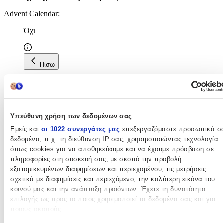
Advent Calendar
:
Όχι
Πίσω
Το Advent Calendar αναφέρεται σε LEGO σχεδιασμένα ως
ημερολόγια αντίστροφης μέτρησης
για τα Χριστούγεννα.
Υπεύθυνη χρήση των δεδομένων σας
Χαρακτηριστικά
Εμείς και
οι 1022 συνεργάτες μας
επεξεργαζόμαστε προσωπικά σ
+
δεδομένα, π.χ. τη διεύθυνση IP σας, χρησιμοποιώντας τεχνολογία
όπως cookies για να αποθηκεύουμε και να έχουμε πρόσβαση σε
Χαρακτηριστικά
πληροφορίες στη συσκευή σας, με σκοπό την προβολή
εξατομικευμένων διαφημίσεων και περιεχομένου, τις μετρήσεις
Κατασκευαστής
:
σχετικά με διαφημίσεις και περιεχόμενο, την καλύτερη εικόνα του
κοινού μας και την ανάπτυξη προϊόντων. Έχετε τη δυνατότητα
LEGO
επιλογής ως προς το ποιος χρησιμοποιεί τα δεδομένα σας και για
ποιους σκοπούς.
Σειρά
: