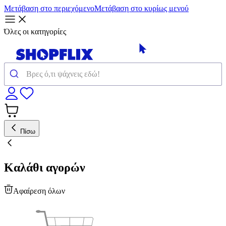
Μετάβαση στο περιεχόμενο
Μετάβαση στο κυρίως μενού
Όλες οι κατηγορίες
Πίσω
Καλάθι αγορών
Αφαίρεση όλων