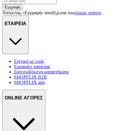
Εγγραφή
Πατώντας «Εγγραφή» αποδέχεσαι τους
όρους χρήσης
ΕΤΑΙΡΕΙΑ
Σχετικά με εμάς
Ευκαιρίες καριέρας
Συνεργαζόμενα καταστήματα
SHOPFLIX B2B
SHOPFLIX app
ONLINE ΑΓΟΡΕΣ