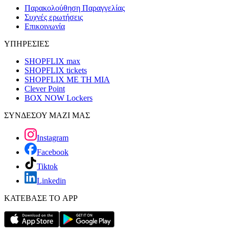
Παρακολούθηση Παραγγελίας
Συχνές ερωτήσεις
Επικοινωνία
ΥΠΗΡΕΣΙΕΣ
SHOPFLIX max
SHOPFLIX tickets
SHOPFLIX ΜΕ ΤΗ ΜΙΑ
Clever Point
BOX NOW Lockers
ΣΥΝΔΕΣΟΥ ΜΑΖΙ ΜΑΣ
Instagram
Facebook
Tiktok
Linkedin
ΚΑΤΕΒΑΣΕ ΤΟ APP