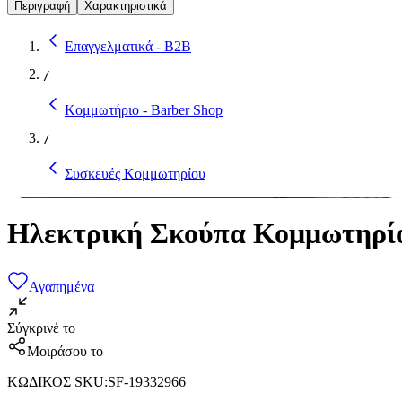
Περιγραφή
Χαρακτηριστικά
Επαγγελματικά - B2B
/
Κομμωτήριο - Barber Shop
/
Συσκευές Κομμωτηρίου
Ηλεκτρική Σκούπα Κομμωτηρίο
Αγαπημένα
Σύγκρινέ το
Μοιράσου το
ΚΩΔΙΚΟΣ SKU
:
SF-19332966