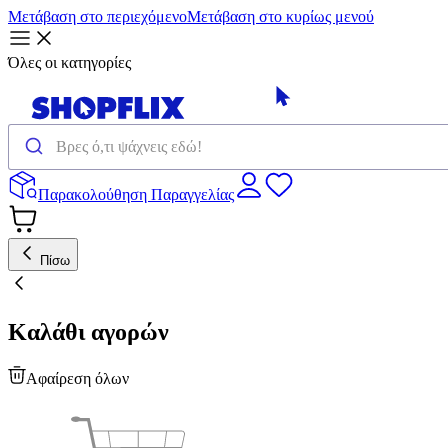
Μετάβαση στο περιεχόμενο
Μετάβαση στο κυρίως μενού
Όλες οι κατηγορίες
Παρακολούθηση Παραγγελίας
Πίσω
Καλάθι αγορών
Αφαίρεση όλων