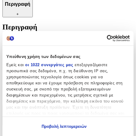
Περιγραφή
+
Περιγραφή
Σαϊτα ειδικά σχεδιασμένη για ραπτομηχανή Singer.
Χαρακτηριστικά
Υπεύθυνη χρήση των δεδομένων σας
Εμείς και
οι 1022 συνεργάτες μας
επεξεργαζόμαστε
Κατασκευαστής
:
προσωπικά σας δεδομένα, π.χ. τη διεύθυνση IP σας,
Singer
χρησιμοποιώντας τεχνολογία όπως cookies για να
αποθηκεύουμε και να έχουμε πρόσβαση σε πληροφορίες στη
Είδος
:
συσκευή σας, με σκοπό την προβολή εξατομικευμένων
διαφημίσεων και περιεχομένου, τις μετρήσεις σχετικά με
Σαΐτα
διαφημίσεις και περιεχόμενο, την καλύτερη εικόνα του κοινού
μας και την ανάπτυξη προϊόντων. Έχετε τη δυνατότητα
Χαρακτηριστικά
επιλογής ως προς το ποιος χρησιμοποιεί τα δεδομένα σας και
για ποιους σκοπούς.
+
Προβολή λεπτομερειών
Εάν μας επιτρέπετε, θα θέλαμε επίσης:
Χαρακτηριστικά