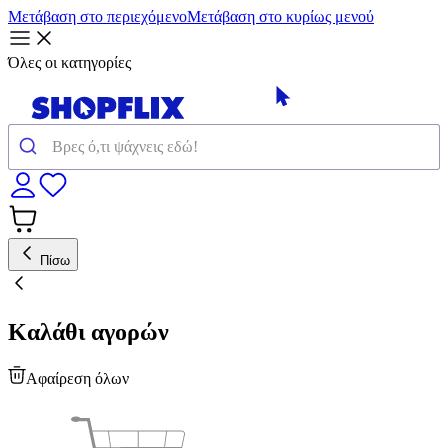
Μετάβαση στο περιεχόμενο
Μετάβαση στο κυρίως μενού
Όλες οι κατηγορίες
Πίσω
Καλάθι αγορών
Αφαίρεση όλων