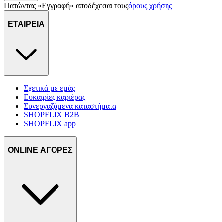
πληροφορίες σχετικά με την από μέρους σας χρήση της
Πατώντας «Εγγραφή» αποδέχεσαι τους
όρους χρήσης
τοποθεσίας μας στους συνεργάτες μέσων κοινωνικής
δικτύωσης, διαφημίσεων και ανάλυσης.
ΕΤΑΙΡΕΙΑ
Σχετικά με εμάς
Ευκαιρίες καριέρας
Συνεργαζόμενα καταστήματα
SHOPFLIX B2B
SHOPFLIX app
ONLINE ΑΓΟΡΕΣ