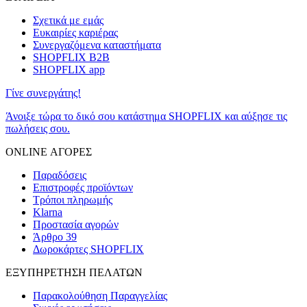
Σχετικά με εμάς
Ευκαιρίες καριέρας
Συνεργαζόμενα καταστήματα
SHOPFLIX B2B
SHOPFLIX app
Γίνε συνεργάτης!
Άνοιξε τώρα το δικό σου κατάστημα SHOPFLIX και αύξησε τις
πωλήσεις σου.
ONLINE ΑΓΟΡΕΣ
Παραδόσεις
Επιστροφές προϊόντων
Τρόποι πληρωμής
Klarna
Προστασία αγορών
Άρθρο 39
Δωροκάρτες SHOPFLIX
ΕΞΥΠΗΡΕΤΗΣΗ ΠΕΛΑΤΩΝ
Παρακολούθηση Παραγγελίας