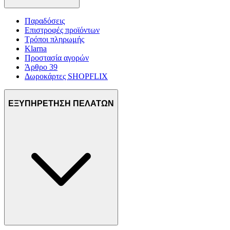
Παραδόσεις
Επιστροφές προϊόντων
Τρόποι πληρωμής
Klarna
Προστασία αγορών
Άρθρο 39
Δωροκάρτες SHOPFLIX
ΕΞΥΠΗΡΕΤΗΣΗ ΠΕΛΑΤΩΝ