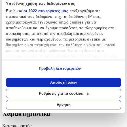
Υπεύθυνη χρήση των δεδομένων σας
Χρώμα Υλικού
:
Εμείς και
οι 1022 συνεργάτες μας
επεξεργαζόμαστε
Κίτρινο
προσωπικά σας δεδομένα, π.χ. τη διεύθυνση IP σας,
χρησιμοποιώντας τεχνολογία όπως cookies για να
Λεπτομέρειες
αποθηκεύουμε και να έχουμε πρόσβαση σε πληροφορίες στη
συσκευή σας, με σκοπό την προβολή εξατομικευμένων
Τύπος
:
διαφημίσεων και περιεχομένου, τις μετρήσεις σχετικά με
διαφημίσεις και περιεχόμενο, την καλύτερη εικόνα του κοινού
Λαιμού
μας και την ανάπτυξη προϊόντων. Έχετε τη δυνατότητα
επιλογής ως προς το ποιος χρησιμοποιεί τα δεδομένα σας και
Μήκος
:
για ποιους σκοπούς.
55
Προβολή λεπτομερειών
Εάν μας επιτρέπετε, θα θέλαμε επίσης:
cm
Να συλλέξουμε πληροφορίες σχετικά με τη γεωγραφική
Αποδοχή όλων
σας τοποθεσία, οι οποίες μπορεί να είναι ακριβείς σε
απόσταση μερικών μέτρων
Χαρακτηριστικά
Ρυθμίσεις για τα cookies
Να αναγνωρίσουμε τη συσκευή σας σαρώνοντας ενεργά
+
για συγκεκριμένα χαρακτηριστικά (δακτυλικό αποτύπωμα)
Άρνηση
Μάθετε περισσότερα σχετικά με τον τρόπο επεξεργασίας των
Χαρακτηριστικά
προσωπικών σας δεδομένων και καθορίστε τις προτιμήσεις σας
στην
ενότητα “Λεπτομέρειες”
. Μπορείτε να αλλάξετε ή να
Κατασκευαστής
:
ανακαλέσετε τη συγκατάθεσή σας ανά πάσα στιγμή από τη