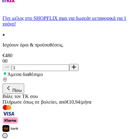
Γίνε μέλος στο SHOPFLIX max για δωρεάν μεταφορικά για 1
χρόνο!
Ισχύουν όροι & προϋποθέσεις.
€
480
00
Άμεσα διαθέσιμο
Πίσω
Βάλε τον ΤΚ σου
Πλήρωσε όπως σε βολεύει
,
από
€
10,94
/
μήνα