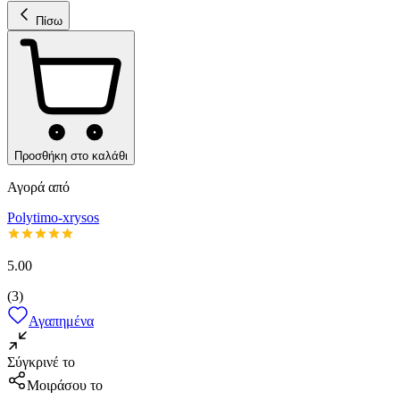
Πίσω
Προσθήκη στο καλάθι
Αγορά από
Polytimo-xrysos
5.00
(
3
)
Αγαπημένα
Σύγκρινέ το
Μοιράσου το