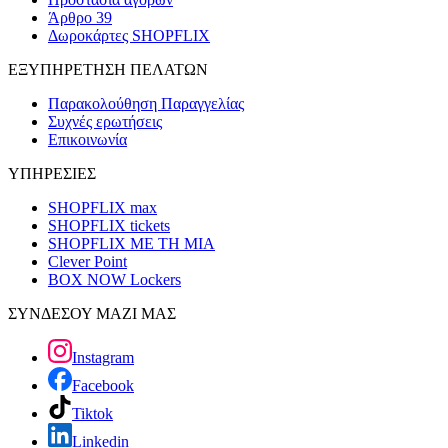
Άρθρο 39
Δωροκάρτες SHOPFLIX
ΕΞΥΠΗΡΕΤΗΣΗ ΠΕΛΑΤΩΝ
Παρακολούθηση Παραγγελίας
Συχνές ερωτήσεις
Επικοινωνία
ΥΠΗΡΕΣΙΕΣ
SHOPFLIX max
SHOPFLIX tickets
SHOPFLIX ΜΕ ΤΗ ΜΙΑ
Clever Point
BOX NOW Lockers
ΣΥΝΔΕΣΟΥ ΜΑΖΙ ΜΑΣ
Instagram
Facebook
Tiktok
Linkedin