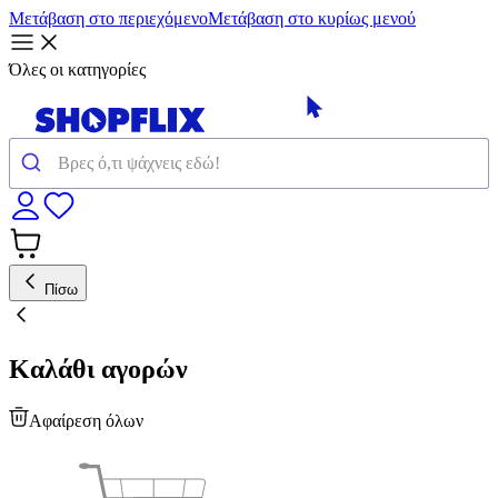
Μετάβαση στο περιεχόμενο
Μετάβαση στο κυρίως μενού
Όλες οι κατηγορίες
Πίσω
Καλάθι αγορών
Αφαίρεση όλων