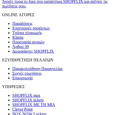
Άνοιξε τώρα το δικό σου κατάστημα SHOPFLIX και αύξησε τις
πωλήσεις σου.
ONLINE ΑΓΟΡΕΣ
Παραδόσεις
Επιστροφές προϊόντων
Τρόποι πληρωμής
Klarna
Προστασία αγορών
Άρθρο 39
Δωροκάρτες SHOPFLIX
ΕΞΥΠΗΡΕΤΗΣΗ ΠΕΛΑΤΩΝ
Παρακολούθηση Παραγγελίας
Συχνές ερωτήσεις
Επικοινωνία
ΥΠΗΡΕΣΙΕΣ
SHOPFLIX max
SHOPFLIX tickets
SHOPFLIX ΜΕ ΤΗ ΜΙΑ
Clever Point
BOX NOW Lockers