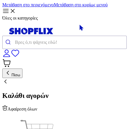
Μετάβαση στο περιεχόμενο
Μετάβαση στο κυρίως μενού
Όλες οι κατηγορίες
Πίσω
Καλάθι αγορών
Αφαίρεση όλων