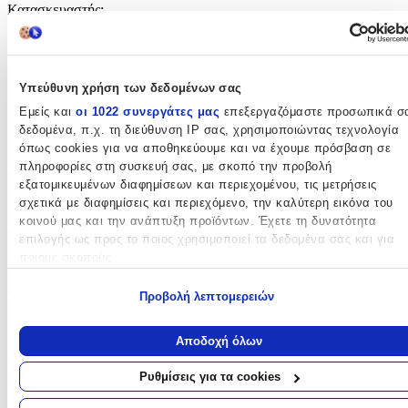
Κατασκευαστής
:
Fisher Price
Βασικά Χαρακτηριστικά
Υπεύθυνη χρήση των δεδομένων σας
Χρώμα
:
Εμείς και
οι 1022 συνεργάτες μας
επεξεργαζόμαστε προσωπικά σ
δεδομένα, π.χ. τη διεύθυνση IP σας, χρησιμοποιώντας τεχνολογία
Πολύχρωμο
όπως cookies για να αποθηκεύουμε και να έχουμε πρόσβαση σε
πληροφορίες στη συσκευή σας, με σκοπό την προβολή
Φύλο
:
εξατομικευμένων διαφημίσεων και περιεχομένου, τις μετρήσεις
σχετικά με διαφημίσεις και περιεχόμενο, την καλύτερη εικόνα του
Αγόρι
κοινού μας και την ανάπτυξη προϊόντων. Έχετε τη δυνατότητα
Τύπος
:
επιλογής ως προς το ποιος χρησιμοποιεί τα δεδομένα σας και για
ποιους σκοπούς.
Τρόλεϊ
Εάν μας επιτρέπετε, θα θέλαμε επίσης:
Τάξη
:
Προβολή λεπτομερειών
Να συλλέξουμε πληροφορίες σχετικά με τη γεωγραφική σας
Νηπιαγωγείου
τοποθεσία, οι οποίες μπορεί να είναι ακριβείς σε απόσταση
Αποδοχή όλων
μερικών μέτρων
Θέμα
:
Να αναγνωρίσουμε τη συσκευή σας σαρώνοντας ενεργά για
Ρυθμίσεις για τα cookies
συγκεκριμένα χαρακτηριστικά (δακτυλικό αποτύπωμα)
Disney Cars