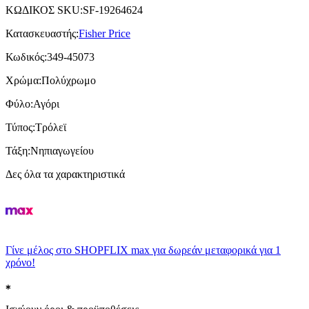
ΚΩΔΙΚΟΣ SKU
:
SF-19264624
Κατασκευαστής
:
Fisher Price
Κωδικός
:
349-45073
Χρώμα
:
Πολύχρωμο
Φύλο
:
Αγόρι
Τύπος
:
Τρόλεϊ
Τάξη
:
Νηπιαγωγείου
Δες όλα τα χαρακτηριστικά
Γίνε μέλος στο SHOPFLIX max για δωρεάν μεταφορικά για 1
χρόνο!