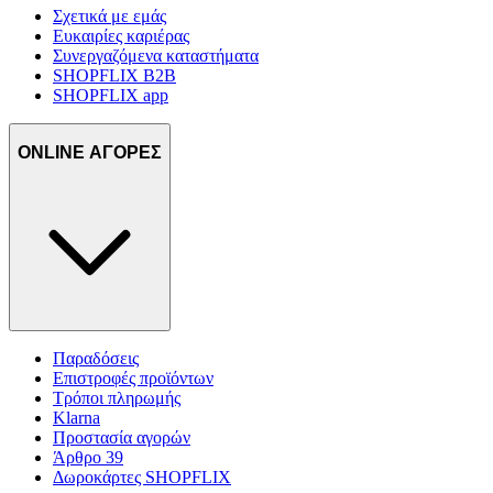
Σχετικά με εμάς
Ευκαιρίες καριέρας
Συνεργαζόμενα καταστήματα
SHOPFLIX B2B
SHOPFLIX app
ONLINE ΑΓΟΡΕΣ
Παραδόσεις
Επιστροφές προϊόντων
Τρόποι πληρωμής
Klarna
Προστασία αγορών
Άρθρο 39
Δωροκάρτες SHOPFLIX