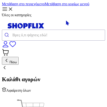
Μετάβαση στο περιεχόμενο
Μετάβαση στο κυρίως μενού
Όλες οι κατηγορίες
Πίσω
Καλάθι αγορών
Αφαίρεση όλων