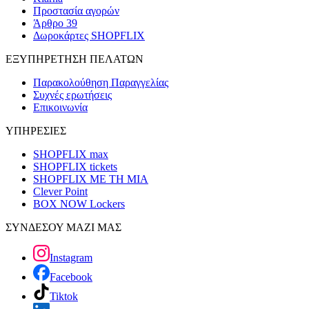
Προστασία αγορών
Άρθρο 39
Δωροκάρτες SHOPFLIX
ΕΞΥΠΗΡΕΤΗΣΗ ΠΕΛΑΤΩΝ
Παρακολούθηση Παραγγελίας
Συχνές ερωτήσεις
Επικοινωνία
ΥΠΗΡΕΣΙΕΣ
SHOPFLIX max
SHOPFLIX tickets
SHOPFLIX ΜΕ ΤΗ ΜΙΑ
Clever Point
BOX NOW Lockers
ΣΥΝΔΕΣΟΥ ΜΑΖΙ ΜΑΣ
Instagram
Facebook
Tiktok