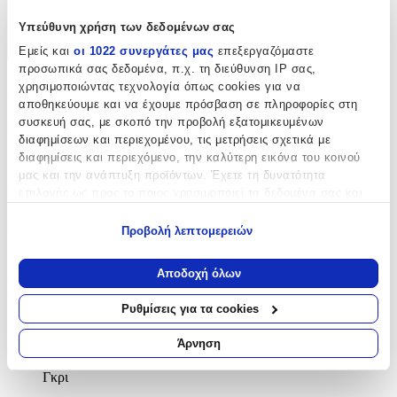
Χαρακτηριστικά
Υπεύθυνη χρήση των δεδομένων σας
Εμείς και
οι 1022 συνεργάτες μας
επεξεργαζόμαστε
+
προσωπικά σας δεδομένα, π.χ. τη διεύθυνση IP σας,
Χαρακτηριστικά
χρησιμοποιώντας τεχνολογία όπως cookies για να
αποθηκεύουμε και να έχουμε πρόσβαση σε πληροφορίες στη
συσκευή σας, με σκοπό την προβολή εξατομικευμένων
Κατασκευαστής
:
διαφημίσεων και περιεχομένου, τις μετρήσεις σχετικά με
New Plan
διαφημίσεις και περιεχόμενο, την καλύτερη εικόνα του κοινού
μας και την ανάπτυξη προϊόντων. Έχετε τη δυνατότητα
Βασικά Χαρακτηριστικά
επιλογής ως προς το ποιος χρησιμοποιεί τα δεδομένα σας και
για ποιους σκοπούς.
Ποιότητα
:
Προβολή λεπτομερειών
Εάν μας επιτρέπετε, θα θέλαμε επίσης:
Συνθετικό
Να συλλέξουμε πληροφορίες σχετικά με τη γεωγραφική
Αποδοχή όλων
σας τοποθεσία, οι οποίες μπορεί να είναι ακριβείς σε
Κατασκευή
:
απόσταση μερικών μέτρων
Ρυθμίσεις για τα cookies
Μηχανής
Να αναγνωρίσουμε τη συσκευή σας σαρώνοντας ενεργά
για συγκεκριμένα χαρακτηριστικά (δακτυλικό αποτύπωμα)
Άρνηση
Χρώμα
:
Μάθετε περισσότερα σχετικά με τον τρόπο επεξεργασίας των
προσωπικών σας δεδομένων και καθορίστε τις προτιμήσεις σας
Γκρι
στην
ενότητα “Λεπτομέρειες”
. Μπορείτε να αλλάξετε ή να