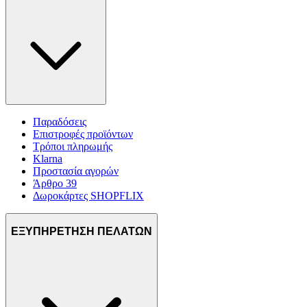
Παραδόσεις
Επιστροφές προϊόντων
Τρόποι πληρωμής
Klarna
Προστασία αγορών
Άρθρο 39
Δωροκάρτες SHOPFLIX
ΕΞΥΠΗΡΕΤΗΣΗ ΠΕΛΑΤΩΝ