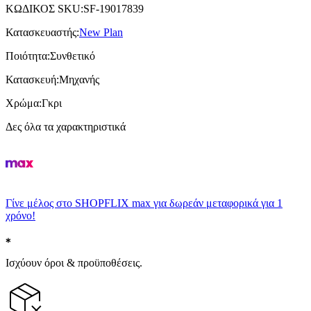
ΚΩΔΙΚΟΣ SKU
:
SF-19017839
Κατασκευαστής
:
New Plan
Ποιότητα
:
Συνθετικό
Κατασκευή
:
Μηχανής
Χρώμα
:
Γκρι
Δες όλα τα χαρακτηριστικά
Γίνε μέλος στο SHOPFLIX max για δωρεάν μεταφορικά για 1
χρόνο!
Ισχύουν όροι & προϋποθέσεις.