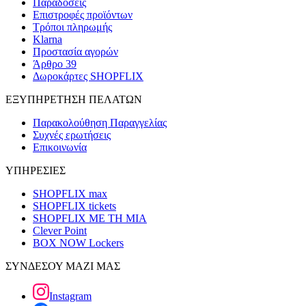
Παραδόσεις
Επιστροφές προϊόντων
Τρόποι πληρωμής
Klarna
Προστασία αγορών
Άρθρο 39
Δωροκάρτες SHOPFLIX
ΕΞΥΠΗΡΕΤΗΣΗ ΠΕΛΑΤΩΝ
Παρακολούθηση Παραγγελίας
Συχνές ερωτήσεις
Επικοινωνία
ΥΠΗΡΕΣΙΕΣ
SHOPFLIX max
SHOPFLIX tickets
SHOPFLIX ΜΕ ΤΗ ΜΙΑ
Clever Point
BOX NOW Lockers
ΣΥΝΔΕΣΟΥ ΜΑΖΙ ΜΑΣ
Instagram