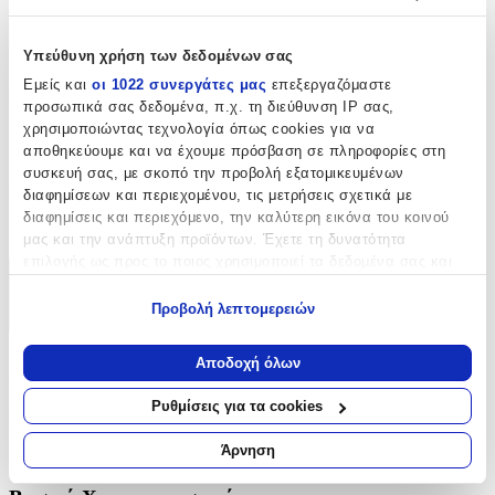
Θήκη Μαχαιροπίρουνων
Ποσότητα
Υπεύθυνη χρήση των δεδομένων σας
Εμείς και
οι 1022 συνεργάτες μας
επεξεργαζόμαστε
Πλήθος Χαρτοπετσετών
:
προσωπικά σας δεδομένα, π.χ. τη διεύθυνση IP σας,
χρησιμοποιώντας τεχνολογία όπως cookies για να
700
αποθηκεύουμε και να έχουμε πρόσβαση σε πληροφορίες στη
τμχ
συσκευή σας, με σκοπό την προβολή εξατομικευμένων
Συσκευασία
:
διαφημίσεων και περιεχομένου, τις μετρήσεις σχετικά με
διαφημίσεις και περιεχόμενο, την καλύτερη εικόνα του κοινού
1
μας και την ανάπτυξη προϊόντων. Έχετε τη δυνατότητα
επιλογής ως προς το ποιος χρησιμοποιεί τα δεδομένα σας και
για ποιους σκοπούς.
Χαρακτηριστικά
Προβολή λεπτομερειών
+
Εάν μας επιτρέπετε, θα θέλαμε επίσης:
Να συλλέξουμε πληροφορίες σχετικά με τη γεωγραφική
Αποδοχή όλων
Χαρακτηριστικά
σας τοποθεσία, οι οποίες μπορεί να είναι ακριβείς σε
απόσταση μερικών μέτρων
Ρυθμίσεις για τα cookies
Κατασκευαστής
:
Να αναγνωρίσουμε τη συσκευή σας σαρώνοντας ενεργά
για συγκεκριμένα χαρακτηριστικά (δακτυλικό αποτύπωμα)
Άρνηση
Fato
Μάθετε περισσότερα σχετικά με τον τρόπο επεξεργασίας των
προσωπικών σας δεδομένων και καθορίστε τις προτιμήσεις σας