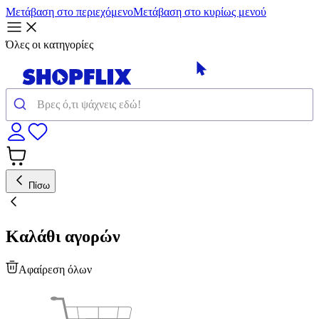
Μετάβαση στο περιεχόμενο
Μετάβαση στο κυρίως μενού
Όλες οι κατηγορίες
Πίσω
Καλάθι αγορών
Αφαίρεση όλων