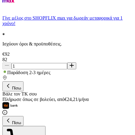
Γίνε μέλος στο SHOPFLIX max για δωρεάν μεταφορικά για 1
χρόνο!
Ισχύουν όροι & προϋποθέσεις.
€
92
82
Παράδοση 2-3 ημέρες
Πίσω
Βάλε τον ΤΚ σου
Πλήρωσε όπως σε βολεύει
,
από
€
24,21
/
μήνα
Πίσω