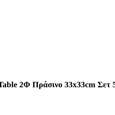
Table 2Φ Πράσινo 33x33cm Σετ 