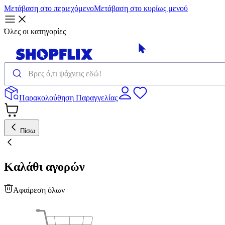
Μετάβαση στο περιεχόμενο
Μετάβαση στο κυρίως μενού
Όλες οι κατηγορίες
Παρακολούθηση Παραγγελίας
Πίσω
Καλάθι αγορών
Αφαίρεση όλων