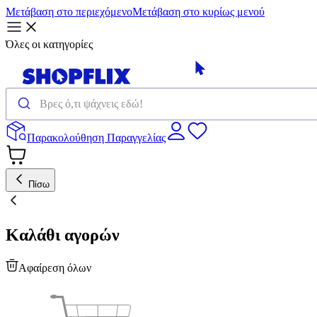
Μετάβαση στο περιεχόμενο
Μετάβαση στο κυρίως μενού
Όλες οι κατηγορίες
Παρακολούθηση Παραγγελίας
Πίσω
Καλάθι αγορών
Αφαίρεση όλων