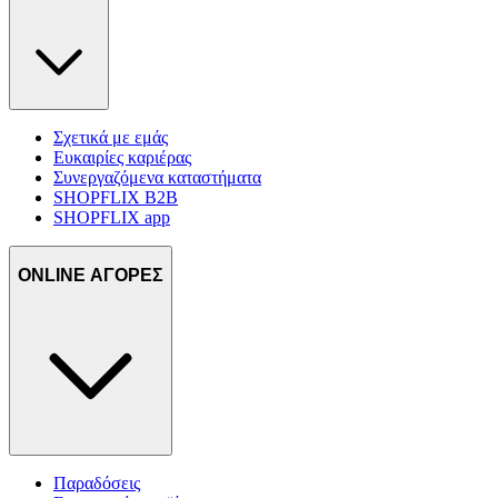
δικτύωσης, διαφημίσεων και ανάλυσης.
Σχετικά με εμάς
Ευκαιρίες καριέρας
Συνεργαζόμενα καταστήματα
SHOPFLIX B2B
SHOPFLIX app
ONLINE ΑΓΟΡΕΣ
Παραδόσεις