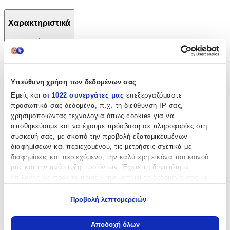
Χαρακτηριστικά
+
Χαρακτηριστικά
Υπεύθυνη χρήση των δεδομένων σας
Θέμα
:
Εμείς και
οι 1022 συνεργάτες μας
επεξεργαζόμαστε
Μάτι
προσωπικά σας δεδομένα, π.χ. τη διεύθυνση IP σας,
χρησιμοποιώντας τεχνολογία όπως cookies για να
Τύπος
:
αποθηκεύουμε και να έχουμε πρόσβαση σε πληροφορίες στη
Μπρελόκ
συσκευή σας, με σκοπό την προβολή εξατομικευμένων
διαφημίσεων και περιεχομένου, τις μετρήσεις σχετικά με
Υλικό
:
διαφημίσεις και περιεχόμενο, την καλύτερη εικόνα του κοινού
μας και την ανάπτυξη προϊόντων. Έχετε τη δυνατότητα
Μεταλλικό
επιλογής ως προς το ποιος χρησιμοποιεί τα δεδομένα σας και
για ποιους σκοπούς.
Χρώμα
:
Προβολή λεπτομερειών
Γκρι
Εάν μας επιτρέπετε, θα θέλαμε επίσης:
Να συλλέξουμε πληροφορίες σχετικά με τη γεωγραφική
Είδος
:
Αποδοχή όλων