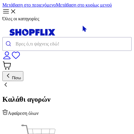
Μετάβαση στο περιεχόμενο
Μετάβαση στο κυρίως μενού
Όλες οι κατηγορίες
Πίσω
Καλάθι αγορών
Αφαίρεση όλων