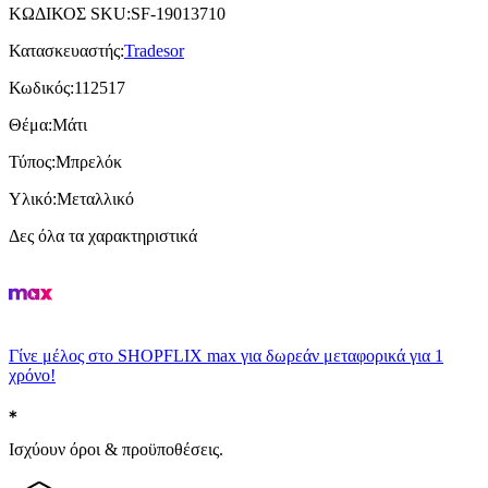
ΚΩΔΙΚΟΣ SKU
:
SF-19013710
Κατασκευαστής
:
Tradesor
Κωδικός
:
112517
Θέμα
:
Μάτι
Τύπος
:
Μπρελόκ
Υλικό
:
Μεταλλικό
Δες όλα τα χαρακτηριστικά
Γίνε μέλος στο SHOPFLIX max για δωρεάν μεταφορικά για 1
χρόνο!
Ισχύουν όροι & προϋποθέσεις.