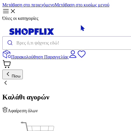
Μετάβαση στο περιεχόμενο
Μετάβαση στο κυρίως μενού
Όλες οι κατηγορίες
Παρακολούθηση Παραγγελίας
Πίσω
Καλάθι αγορών
Αφαίρεση όλων