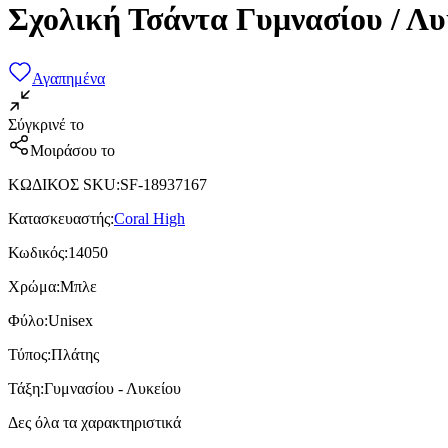
Σχολική Τσάντα Γυμνασίου / Λυ
Αγαπημένα
Σύγκρινέ το
Μοιράσου το
ΚΩΔΙΚΟΣ SKU
:
SF-18937167
Κατασκευαστής
:
Coral High
Κωδικός
:
14050
Χρώμα
:
Μπλε
Φύλο
:
Unisex
Τύπος
:
Πλάτης
Τάξη
:
Γυμνασίου - Λυκείου
Δες όλα τα χαρακτηριστικά