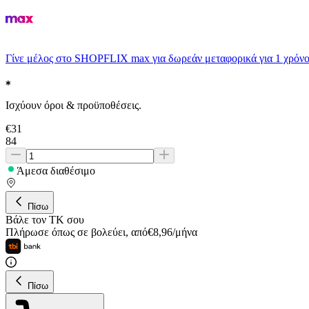
Γίνε μέλος στο SHOPFLIX max για δωρεάν μεταφορικά για 1 χρόνο
Ισχύουν όροι & προϋποθέσεις.
€
31
84
Άμεσα διαθέσιμο
Πίσω
Βάλε τον ΤΚ σου
Πλήρωσε όπως σε βολεύει
,
από
€
8,96
/
μήνα
Πίσω