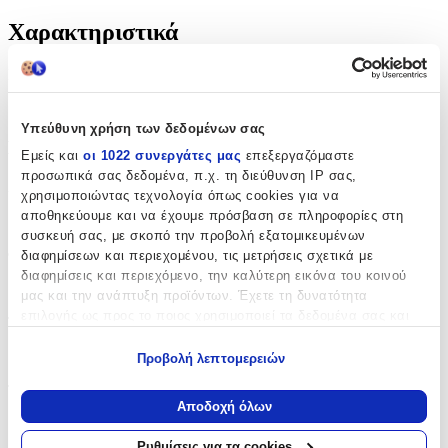
Χαρακτηριστικά
Κατασκευαστής
:
Lyc Sac
Υπεύθυνη χρήση των δεδομένων σας
Βασικά Χαρακτηριστικά
Εμείς και
οι 1022 συνεργάτες μας
επεξεργαζόμαστε
προσωπικά σας δεδομένα, π.χ. τη διεύθυνση IP σας,
Χρώμα
:
χρησιμοποιώντας τεχνολογία όπως cookies για να
αποθηκεύουμε και να έχουμε πρόσβαση σε πληροφορίες στη
Πολύχρωμο
συσκευή σας, με σκοπό την προβολή εξατομικευμένων
Φύλο
:
διαφημίσεων και περιεχομένου, τις μετρήσεις σχετικά με
διαφημίσεις και περιεχόμενο, την καλύτερη εικόνα του κοινού
Αγόρι
μας και την ανάπτυξη προϊόντων. Έχετε τη δυνατότητα
επιλογής ως προς το ποιος χρησιμοποιεί τα δεδομένα σας και
Τύπος
:
για ποιους σκοπούς.
Πλάτης
Προβολή λεπτομερειών
Εάν μας επιτρέπετε, θα θέλαμε επίσης:
Τάξη
:
Να συλλέξουμε πληροφορίες σχετικά με τη γεωγραφική
Αποδοχή όλων
σας τοποθεσία, οι οποίες μπορεί να είναι ακριβείς σε
Δημοτικού
απόσταση μερικών μέτρων
Ρυθμίσεις για τα cookies