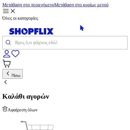
Μετάβαση στο περιεχόμενο
Μετάβαση στο κυρίως μενού
Όλες οι κατηγορίες
Πίσω
Καλάθι αγορών
Αφαίρεση όλων