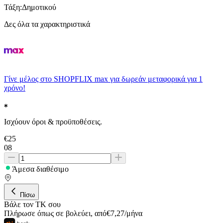
Τάξη
:
Δημοτικού
Δες όλα τα χαρακτηριστικά
Γίνε μέλος στο SHOPFLIX max για δωρεάν μεταφορικά για 1
χρόνο!
Ισχύουν όροι & προϋποθέσεις.
€
25
08
Άμεσα διαθέσιμο
Πίσω
Βάλε τον ΤΚ σου
Πλήρωσε όπως σε βολεύει
,
από
€
7,27
/
μήνα