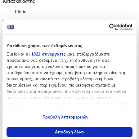
Κατασκευαστής
:
Philio
Χαρακτηριστικά
+
Υπεύθυνη χρήση των δεδομένων σας
Χαρακτηριστικά
Εμείς και
οι 1022 συνεργάτες μας
επεξεργαζόμαστε
προσωπικά σας δεδομένα, π.χ. τη διεύθυνση IP σας,
Τύπος
:
χρησιμοποιώντας τεχνολογία όπως cookies για να
αποθηκεύουμε και να έχουμε πρόσβαση σε πληροφορίες στη
Μπρελόκ
συσκευή σας, με σκοπό την προβολή εξατομικευμένων
διαφημίσεων και περιεχομένου, τις μετρήσεις σχετικά με
Υλικό
:
διαφημίσεις και περιεχόμενο, την καλύτερη εικόνα του κοινού
Υφασμάτινο
μας και την ανάπτυξη προϊόντων. Έχετε τη δυνατότητα
επιλογής ως προς το ποιος χρησιμοποιεί τα δεδομένα σας και
Μήκος
:
για ποιους σκοπούς.
Προβολή λεπτομερειών
12
Εάν μας επιτρέπετε, θα θέλαμε επίσης:
Χρώμα
:
Να συλλέξουμε πληροφορίες σχετικά με τη γεωγραφική
Αποδοχή όλων
σας τοποθεσία, οι οποίες μπορεί να είναι ακριβείς σε
Λευκό