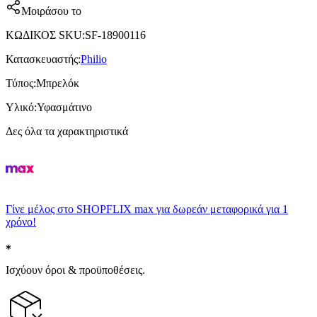
Μοιράσου το
ΚΩΔΙΚΟΣ SKU
:
SF-18900116
Κατασκευαστής
:
Philio
Τύπος
:
Μπρελόκ
Υλικό
:
Υφασμάτινο
Δες όλα τα χαρακτηριστικά
Γίνε μέλος στο SHOPFLIX max για δωρεάν μεταφορικά για 1
χρόνο!
Ισχύουν όροι & προϋποθέσεις.