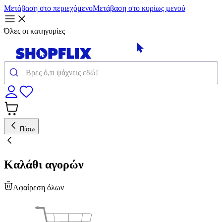
Μετάβαση στο περιεχόμενο
Μετάβαση στο κυρίως μενού
Όλες οι κατηγορίες
Πίσω
Καλάθι αγορών
Αφαίρεση όλων