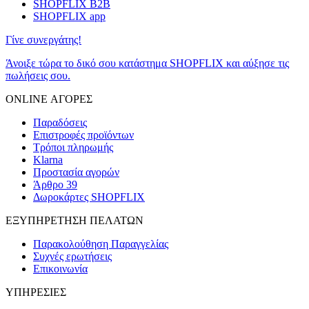
SHOPFLIX B2B
SHOPFLIX app
Γίνε συνεργάτης!
Άνοιξε τώρα το δικό σου κατάστημα SHOPFLIX και αύξησε τις
πωλήσεις σου.
ONLINE ΑΓΟΡΕΣ
Παραδόσεις
Επιστροφές προϊόντων
Τρόποι πληρωμής
Klarna
Προστασία αγορών
Άρθρο 39
Δωροκάρτες SHOPFLIX
ΕΞΥΠΗΡΕΤΗΣΗ ΠΕΛΑΤΩΝ
Παρακολούθηση Παραγγελίας
Συχνές ερωτήσεις
Επικοινωνία
ΥΠΗΡΕΣΙΕΣ