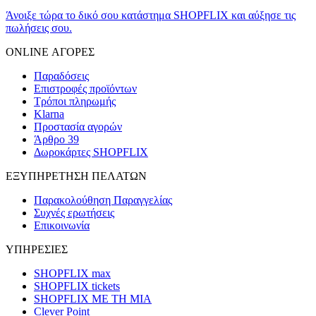
Άνοιξε τώρα το δικό σου κατάστημα SHOPFLIX και αύξησε τις
πωλήσεις σου.
ONLINE ΑΓΟΡΕΣ
Παραδόσεις
Επιστροφές προϊόντων
Τρόποι πληρωμής
Klarna
Προστασία αγορών
Άρθρο 39
Δωροκάρτες SHOPFLIX
ΕΞΥΠΗΡΕΤΗΣΗ ΠΕΛΑΤΩΝ
Παρακολούθηση Παραγγελίας
Συχνές ερωτήσεις
Επικοινωνία
ΥΠΗΡΕΣΙΕΣ
SHOPFLIX max
SHOPFLIX tickets
SHOPFLIX ΜΕ ΤΗ ΜΙΑ
Clever Point