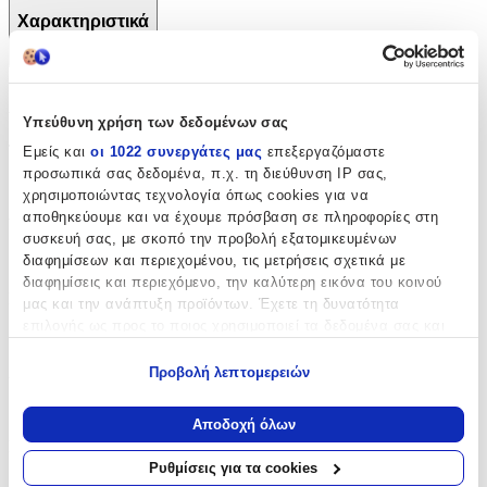
Χαρακτηριστικά
+
Χαρακτηριστικά
Υπεύθυνη χρήση των δεδομένων σας
Τύπος
:
Εμείς και
οι 1022 συνεργάτες μας
επεξεργαζόμαστε
προσωπικά σας δεδομένα, π.χ. τη διεύθυνση IP σας,
Μπρελόκ
χρησιμοποιώντας τεχνολογία όπως cookies για να
αποθηκεύουμε και να έχουμε πρόσβαση σε πληροφορίες στη
Υλικό
:
συσκευή σας, με σκοπό την προβολή εξατομικευμένων
διαφημίσεων και περιεχομένου, τις μετρήσεις σχετικά με
Υφασμάτινο
διαφημίσεις και περιεχόμενο, την καλύτερη εικόνα του κοινού
Μήκος
:
μας και την ανάπτυξη προϊόντων. Έχετε τη δυνατότητα
επιλογής ως προς το ποιος χρησιμοποιεί τα δεδομένα σας και
20
για ποιους σκοπούς.
Χρώμα
:
Προβολή λεπτομερειών
Εάν μας επιτρέπετε, θα θέλαμε επίσης:
Πορτοκαλί
Να συλλέξουμε πληροφορίες σχετικά με τη γεωγραφική
Αποδοχή όλων
σας τοποθεσία, οι οποίες μπορεί να είναι ακριβείς σε
Κατασκευαστής
:
απόσταση μερικών μέτρων
Ρυθμίσεις για τα cookies
Να αναγνωρίσουμε τη συσκευή σας σαρώνοντας ενεργά
Philio