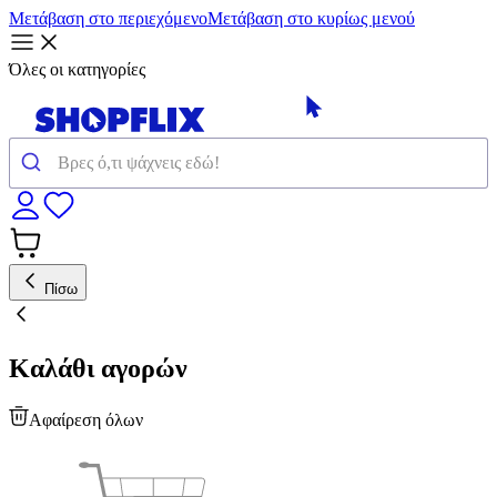
Μετάβαση στο περιεχόμενο
Μετάβαση στο κυρίως μενού
Όλες οι κατηγορίες
Πίσω
Καλάθι αγορών
Αφαίρεση όλων