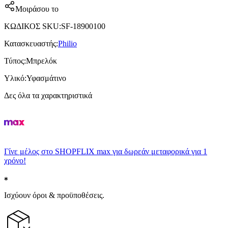
Μοιράσου το
ΚΩΔΙΚΟΣ SKU
:
SF-18900100
Κατασκευαστής
:
Philio
Τύπος
:
Μπρελόκ
Υλικό
:
Υφασμάτινο
Δες όλα τα χαρακτηριστικά
Γίνε μέλος στο SHOPFLIX max για δωρεάν μεταφορικά για 1
χρόνο!
Ισχύουν όροι & προϋποθέσεις.