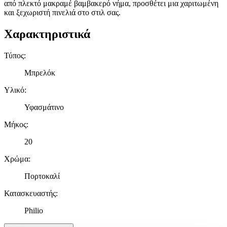
από πλεκτό μακραμέ βαμβακερό νήμα, προσθέτει μια χαριτωμένη
και ξεχωριστή πινελιά στο στιλ σας.
Χαρακτηριστικά
Τύπος
:
Μπρελόκ
Υλικό
:
Υφασμάτινο
Μήκος
:
20
Χρώμα
:
Πορτοκαλί
Κατασκευαστής
:
Philio