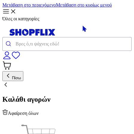
Μετάβαση στο περιεχόμενο
Μετάβαση στο κυρίως μενού
Όλες οι κατηγορίες
Πίσω
Καλάθι αγορών
Αφαίρεση όλων