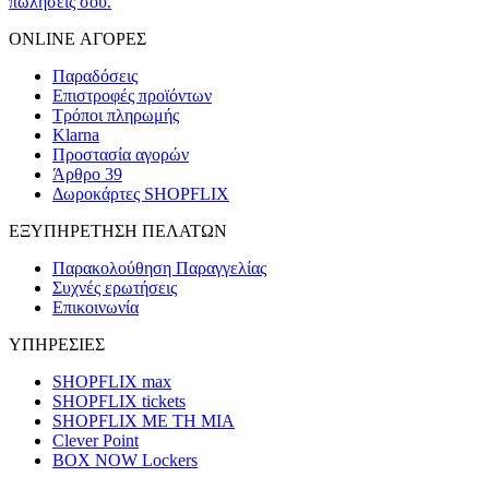
πωλήσεις σου.
ONLINE ΑΓΟΡΕΣ
Παραδόσεις
Επιστροφές προϊόντων
Τρόποι πληρωμής
Klarna
Προστασία αγορών
Άρθρο 39
Δωροκάρτες SHOPFLIX
ΕΞΥΠΗΡΕΤΗΣΗ ΠΕΛΑΤΩΝ
Παρακολούθηση Παραγγελίας
Συχνές ερωτήσεις
Επικοινωνία
ΥΠΗΡΕΣΙΕΣ
SHOPFLIX max
SHOPFLIX tickets
SHOPFLIX ΜΕ ΤΗ ΜΙΑ
Clever Point
BOX NOW Lockers