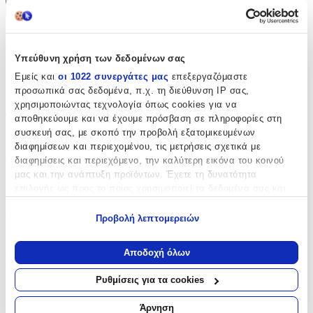
+
Χαρακτηριστικά
Υπεύθυνη χρήση των δεδομένων σας
με Κλειδαριά
:
Εμείς και
οι 1022 συνεργάτες μας
επεξεργαζόμαστε
προσωπικά σας δεδομένα, π.χ. τη διεύθυνση IP σας,
Όχι
χρησιμοποιώντας τεχνολογία όπως cookies για να
Τύπος
:
αποθηκεύουμε και να έχουμε πρόσβαση σε πληροφορίες στη
συσκευή σας, με σκοπό την προβολή εξατομικευμένων
Μπρελόκ
διαφημίσεων και περιεχομένου, τις μετρήσεις σχετικά με
διαφημίσεις και περιεχόμενο, την καλύτερη εικόνα του κοινού
Υλικό
:
μας και την ανάπτυξη προϊόντων. Έχετε τη δυνατότητα
Υφασμάτινο
επιλογής ως προς το ποιος χρησιμοποιεί τα δεδομένα σας και
για ποιους σκοπούς.
Χρώμα
:
Προβολή λεπτομερειών
Εάν μας επιτρέπετε, θα θέλαμε επίσης:
Μπεζ
Να συλλέξουμε πληροφορίες σχετικά με τη γεωγραφική
Αποδοχή όλων
Κατασκευαστής
:
σας τοποθεσία, οι οποίες μπορεί να είναι ακριβείς σε
απόσταση μερικών μέτρων
Ρυθμίσεις για τα cookies
OEM
Να αναγνωρίσουμε τη συσκευή σας σαρώνοντας ενεργά
για συγκεκριμένα χαρακτηριστικά (δακτυλικό αποτύπωμα)
Άρνηση