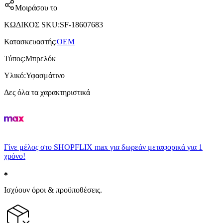
Μοιράσου το
ΚΩΔΙΚΟΣ SKU
:
SF-18607683
Κατασκευαστής
:
OEM
Τύπος
:
Μπρελόκ
Υλικό
:
Υφασμάτινο
Δες όλα τα χαρακτηριστικά
Γίνε μέλος στο SHOPFLIX max για δωρεάν μεταφορικά για 1
χρόνο!
Ισχύουν όροι & προϋποθέσεις.