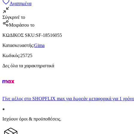
Αγαπημένα
Σύγκρινέ το
Μοιράσου το
ΚΩΔΙΚΟΣ SKU
:
SF-18516055
Κατασκευαστής
:
Gima
Κωδικός
:
25725
Δες όλα τα χαρακτηριστικά
Γίνε μέλος στο SHOPFLIX max για δωρεάν μεταφορικά για 1 χρόνο
Ισχύουν όροι & προϋποθέσεις.