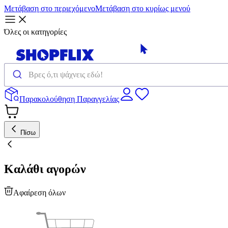
Μετάβαση στο περιεχόμενο
Μετάβαση στο κυρίως μενού
Όλες οι κατηγορίες
Παρακολούθηση Παραγγελίας
Πίσω
Καλάθι αγορών
Αφαίρεση όλων