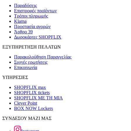
Παραδόσεις
Επιστροφές προϊόντων
Τρόποι πληρωμής
Klarna
Προστασία αγορών
Άρθρο 39
Δωροκάρτες SHOPFLIX
ΕΞΥΠΗΡΕΤΗΣΗ ΠΕΛΑΤΩΝ
Παρακολούθηση Παραγγελίας
Συχνές ερωτήσεις
Επικοινωνία
ΥΠΗΡΕΣΙΕΣ
SHOPFLIX max
SHOPFLIX tickets
SHOPFLIX ΜΕ ΤΗ ΜΙΑ
Clever Point
BOX NOW Lockers
ΣΥΝΔΕΣΟΥ ΜΑΖΙ ΜΑΣ