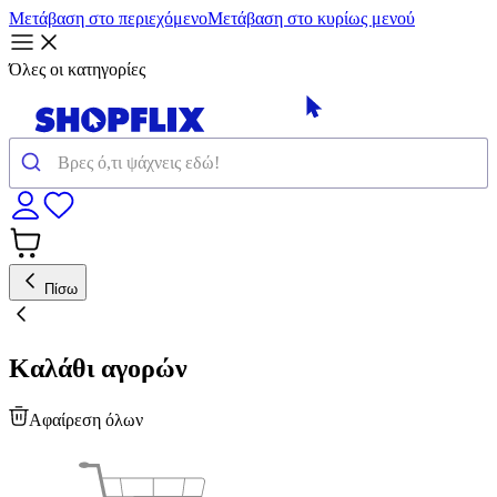
Μετάβαση στο περιεχόμενο
Μετάβαση στο κυρίως μενού
Όλες οι κατηγορίες
Πίσω
Καλάθι αγορών
Αφαίρεση όλων