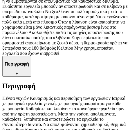
ή να εμβαπτίζονται σε απολυμαντικό και καθαριστικό διάλυμα.
Ευαίσθητα εργαλεία μπορούν αν αποστειρωθούν και σε κλίβανο με
υπεριώδη ακτινοβολία Να ξεπλένονται πολύ προσεχτικά μετά το
καθάρισμα, κατά προτίμηση με απιονισμένο νερό Να στεγνώνονται
πολύ καλά μετά από πλύσιμο Όταν η λίπανση είναι απαραίτητη να
χρησιμοποιείται μόνο λιπαντικός παράγοντας βασισμένος στο
παραφινέλαιο Ακολουθήστε πιστά τις οδηγίες αποστείρωσης που
δίνει ο κατασκευαστής του κλιβάνου Στην περίπτωση που
εφαρμοστεί αποστείρωση με ζεστό αέρα, η θερμοκρασία πρέπει να
ξεπεράσει τους 180 βαθμούς Κελσίου Μην χρησιμοποιείται
εργαλεία που έχουν διαβρωθεί
Περιγραφή
+
Περιγραφή
Πένσα νυχιών Καθαρισμός και περιποίηση των εργαλείων Ιατρικά
χειρουργικά εργαλεία γενικής χειρουργικής απαραίτητα για κάθε
χειρουργείο Καθαρίστε και λιπαίνετε τα καινούργια εργαλεία πριν
από την πρώτη αποστείρωση. Μετά την χρήση, απολυμάνετε,
καθαρίστε, λιπαίνετε και αποστειρώστε τα εργαλεία το
συντομότερο δυνατό. Να απολυμαίνονται χημειοθερμικά, θερμικά
ή να εμβαπτίζονται σε απολυμαντικό και καθαριστικό διάλυμα.