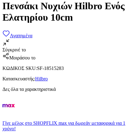
Πενσάκι Νυχιών Hilbro Ενός
Ελατηρίου 10cm
Αγαπημένα
Σύγκρινέ το
Μοιράσου το
ΚΩΔΙΚΟΣ SKU
:
SF-18515283
Κατασκευαστής
:
Hilbro
Δες όλα τα χαρακτηριστικά
Γίνε μέλος στο SHOPFLIX max για δωρεάν μεταφορικά για 1
χρόνο!