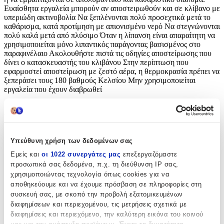
Ευαίσθητα εργαλεία μπορούν αν αποστειρωθούν και σε κλίβανο με
υπεριώδη ακτινοβολία Να ξεπλένονται πολύ προσεχτικά μετά το
καθάρισμα, κατά προτίμηση με απιονισμένο νερό Να στεγνώνονται
πολύ καλά μετά από πλύσιμο Όταν η λίπανση είναι απαραίτητη να
χρησιμοποιείται μόνο λιπαντικός παράγοντας βασισμένος στο
παραφινέλαιο Ακολουθήστε πιστά τις οδηγίες αποστείρωσης που
δίνει ο κατασκευαστής του κλιβάνου Στην περίπτωση που
εφαρμοστεί αποστείρωση με ζεστό αέρα, η θερμοκρασία πρέπει να
ξεπεράσει τους 180 βαθμούς Κελσίου Μην χρησιμοποιείται
εργαλεία που έχουν διαβρωθεί
Χαρακτηριστικά
Inox
:
Υπεύθυνη χρήση των δεδομένων σας
Όχι
Εμείς και
οι 1022 συνεργάτες μας
επεξεργαζόμαστε
προσωπικά σας δεδομένα, π.χ. τη διεύθυνση IP σας,
Ελατήριο
:
χρησιμοποιώντας τεχνολογία όπως cookies για να
Μονό
αποθηκεύουμε και να έχουμε πρόσβαση σε πληροφορίες στη
συσκευή σας, με σκοπό την προβολή εξατομικευμένων
Κλείστρο
:
διαφημίσεων και περιεχομένου, τις μετρήσεις σχετικά με
διαφημίσεις και περιεχόμενο, την καλύτερη εικόνα του κοινού
Όχι