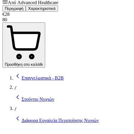
Από
Advanced Healthcare
Περιγραφή
Χαρακτηριστικά
€
28
80
Προσθήκη στο καλάθι
Επαγγελματικά - B2B
/
Στούντιο Νυχιών
/
Διάφορα Εργαλεία Περιποίησης Νυχιών