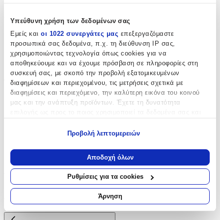
Αντισηπτικό
:
Υπεύθυνη χρήση των δεδομένων σας
Όχι
Εμείς και
οι 1022 συνεργάτες μας
επεξεργαζόμαστε
προσωπικά σας δεδομένα, π.χ. τη διεύθυνση IP σας,
Είδος
:
χρησιμοποιώντας τεχνολογία όπως cookies για να
αποθηκεύουμε και να έχουμε πρόσβαση σε πληροφορίες στη
Κρεμοσάπουνο Χεριών
συσκευή σας, με σκοπό την προβολή εξατομικευμένων
Τεμάχια
:
διαφημίσεων και περιεχομένου, τις μετρήσεις σχετικά με
διαφημίσεις και περιεχόμενο, την καλύτερη εικόνα του κοινού
1
μας και την ανάπτυξη προϊόντων. Έχετε τη δυνατότητα
επιλογής ως προς το ποιος χρησιμοποιεί τα δεδομένα σας και
τμχ
για ποιους σκοπούς.
Κατασκευαστής
:
Προβολή λεπτομερειών
Εάν μας επιτρέπετε, θα θέλαμε επίσης:
Ikochimiki
Να συλλέξουμε πληροφορίες σχετικά με τη γεωγραφική
Αποδοχή όλων
σας τοποθεσία, οι οποίες μπορεί να είναι ακριβείς σε
Αξιολογήσεις
απόσταση μερικών μέτρων
Ρυθμίσεις για τα cookies
Να αναγνωρίσουμε τη συσκευή σας σαρώνοντας ενεργά
Προς το παρόν δεν υπάρχουν άλλες αξιολογήσεις. Όταν
για συγκεκριμένα χαρακτηριστικά (δακτυλικό αποτύπωμα)
Άρνηση
προστεθούν, θα εμφανιστούν εδώ.
Μάθετε περισσότερα σχετικά με τον τρόπο επεξεργασίας των
προσωπικών σας δεδομένων και καθορίστε τις προτιμήσεις σας