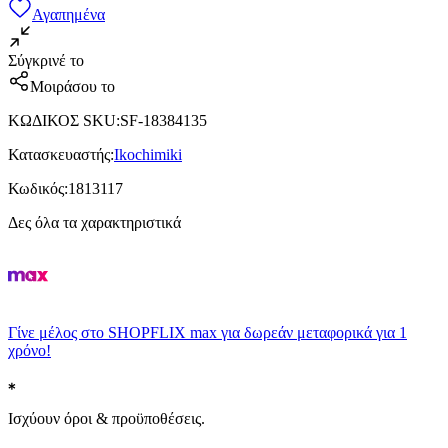
Αγαπημένα
Σύγκρινέ το
Μοιράσου το
ΚΩΔΙΚΟΣ SKU
:
SF-18384135
Κατασκευαστής
:
Ikochimiki
Κωδικός
:
1813117
Δες όλα τα χαρακτηριστικά
Γίνε μέλος στο SHOPFLIX max για δωρεάν μεταφορικά για 1
χρόνο!
Ισχύουν όροι & προϋποθέσεις.