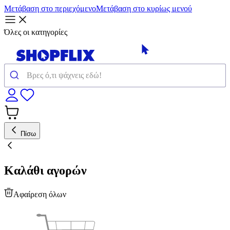
Μετάβαση στο περιεχόμενο
Μετάβαση στο κυρίως μενού
Όλες οι κατηγορίες
Πίσω
Καλάθι αγορών
Αφαίρεση όλων