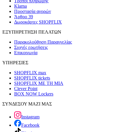
Τρόποι πληρωμής
Klarna
Προστασία αγορών
Άρθρο 39
Δωροκάρτες SHOPFLIX
ΕΞΥΠΗΡΕΤΗΣΗ ΠΕΛΑΤΩΝ
Παρακολούθηση Παραγγελίας
Συχνές ερωτήσεις
Επικοινωνία
ΥΠΗΡΕΣΙΕΣ
SHOPFLIX max
SHOPFLIX tickets
SHOPFLIX ΜΕ ΤΗ ΜΙΑ
Clever Point
BOX NOW Lockers
ΣΥΝΔΕΣΟΥ ΜΑΖΙ ΜΑΣ
Instagram
Facebook