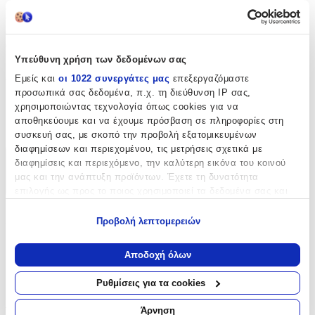
εξαιρετικό μας Καθαριστικό Παπουτσιών. Σχεδιασμένο ειδικά για
να απομακρύνει τους λεκέδες, τη βρωμιά και τις ακαθαρσίες από τα
αγαπημένα σας παπούτσια, αυτό το καθαριστικό προσφέρει
απόλυτη προστασία και φροντίδα για κάθε υλικό.
Υπεύθυνη χρήση των δεδομένων σας
Χαρακτηριστικά
Εμείς και
οι 1022 συνεργάτες μας
επεξεργαζόμαστε
προσωπικά σας δεδομένα, π.χ. τη διεύθυνση IP σας,
Είδος
:
χρησιμοποιώντας τεχνολογία όπως cookies για να
αποθηκεύουμε και να έχουμε πρόσβαση σε πληροφορίες στη
Καθαριστικά Παπουτσιών
συσκευή σας, με σκοπό την προβολή εξατομικευμένων
διαφημίσεων και περιεχομένου, τις μετρήσεις σχετικά με
διαφημίσεις και περιεχόμενο, την καλύτερη εικόνα του κοινού
Χαρακτηριστικά
μας και την ανάπτυξη προϊόντων. Έχετε τη δυνατότητα
+
επιλογής ως προς το ποιος χρησιμοποιεί τα δεδομένα σας και
για ποιους σκοπούς.
Χαρακτηριστικά
Προβολή λεπτομερειών
Εάν μας επιτρέπετε, θα θέλαμε επίσης:
Είδος
:
Να συλλέξουμε πληροφορίες σχετικά με τη γεωγραφική
Αποδοχή όλων
σας τοποθεσία, οι οποίες μπορεί να είναι ακριβείς σε
Καθαριστικά Παπουτσιών
απόσταση μερικών μέτρων
Ρυθμίσεις για τα cookies
Να αναγνωρίσουμε τη συσκευή σας σαρώνοντας ενεργά
Αξιολογήσεις
για συγκεκριμένα χαρακτηριστικά (δακτυλικό αποτύπωμα)
Άρνηση