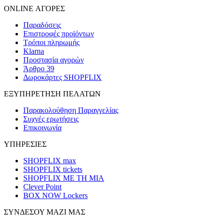
ONLINE ΑΓΟΡΕΣ
Παραδόσεις
Επιστροφές προϊόντων
Τρόποι πληρωμής
Klarna
Προστασία αγορών
Άρθρο 39
Δωροκάρτες SHOPFLIX
ΕΞΥΠΗΡΕΤΗΣΗ ΠΕΛΑΤΩΝ
Παρακολούθηση Παραγγελίας
Συχνές ερωτήσεις
Επικοινωνία
ΥΠΗΡΕΣΙΕΣ
SHOPFLIX max
SHOPFLIX tickets
SHOPFLIX ΜΕ ΤΗ ΜΙΑ
Clever Point
BOX NOW Lockers
ΣΥΝΔΕΣΟΥ ΜΑΖΙ ΜΑΣ