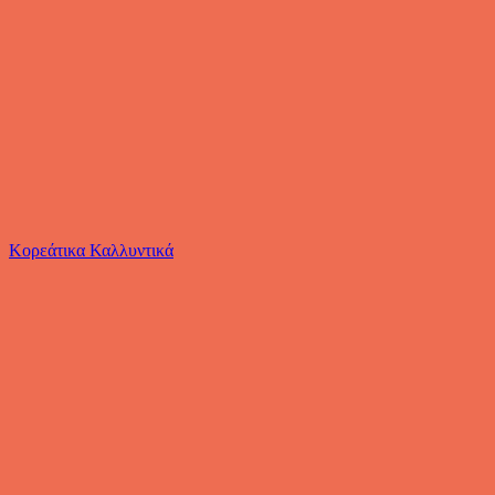
Το καλάθι είναι άδειο
Όλες οι κατηγορίες
Κορεάτικα Καλλυντικά
Ψάχνεις για δροσιά;
Παιδική Ντουλάπα Cassababy Juno με 3 Συρτάρια...