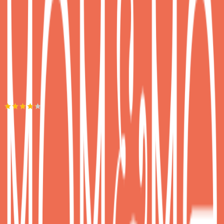
€
610
42
Προσθήκη στο καλάθι
Mom and Me
4.25
(
6
)
Παράδοση 2-3 ημέρες
Βάλε τον ΤΚ σου για να μάθεις εκτιμώμενο κόστος και
ημερομηνία παράδοσης
Πίσω
€
679
00