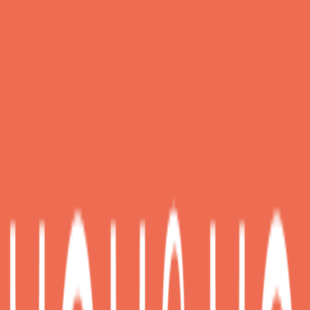
(
372
)
Δες άλλο
1
κατάστημα
Αγαπημένα
Σύγκρινέ το
Μοιράσου το
Καταστήματα
Babydream
4.73
(
372
)
Παράδοση 10-30 ημέρες
Βάλε τον ΤΚ σου για να μάθεις εκτιμώμενο κόστος και
ημερομηνία παράδοσης
Πίσω
€
679,00
Κερδίζεις
: €
68,58