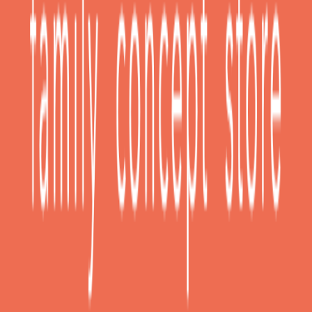
Κατασκευαστής
:
Casababy
Χρώμα Βασικό
:
Μπεζ
Βάθος
:
55
Ύψος
:
190
cm
Πλάτος
:
101
cm
Συρτάρια
:
3