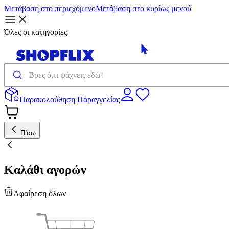
Μετάβαση στο περιεχόμενο
Μετάβαση στο κυρίως μενού
Όλες οι κατηγορίες
Παρακολούθηση Παραγγελίας
Πίσω
Καλάθι αγορών
Αφαίρεση όλων