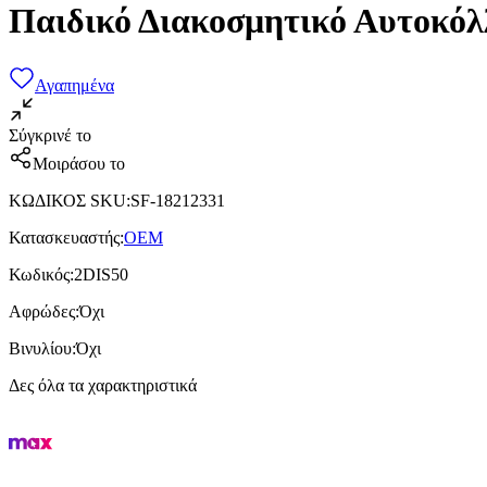
Παιδικό Διακοσμητικό Αυτοκόλ
Αγαπημένα
Σύγκρινέ το
Μοιράσου το
ΚΩΔΙΚΟΣ SKU
:
SF-18212331
Κατασκευαστής
:
OEM
Κωδικός
:
2DIS50
Αφρώδες
:
Όχι
Βινυλίου
:
Όχι
Δες όλα τα χαρακτηριστικά