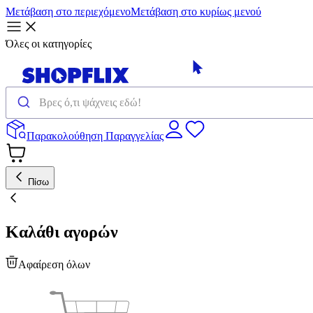
Μετάβαση στο περιεχόμενο
Μετάβαση στο κυρίως μενού
Όλες οι κατηγορίες
Παρακολούθηση Παραγγελίας
Πίσω
Καλάθι αγορών
Αφαίρεση όλων