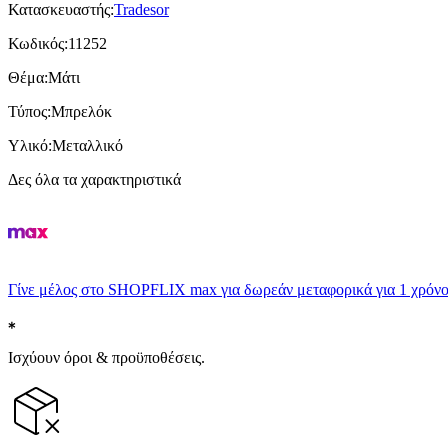
Κατασκευαστής
:
Tradesor
Κωδικός
:
11252
Θέμα
:
Μάτι
Τύπος
:
Μπρελόκ
Υλικό
:
Μεταλλικό
Δες όλα τα χαρακτηριστικά
Γίνε μέλος στο SHOPFLIX max για δωρεάν μεταφορικά για 1 χρόνο
Ισχύουν όροι & προϋποθέσεις.