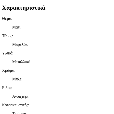
Χαρακτηριστικά
Θέμα
:
Μάτι
Τύπος
:
Μπρελόκ
Υλικό
:
Μεταλλικό
Χρώμα
:
Μπλε
Είδος
:
Ανοιχτήρι
Κατασκευαστής
:
Tradesor