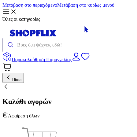
Μετάβαση στο περιεχόμενο
Μετάβαση στο κυρίως μενού
Όλες οι κατηγορίες
Παρακολούθηση Παραγγελίας
Πίσω
Καλάθι αγορών
Αφαίρεση όλων