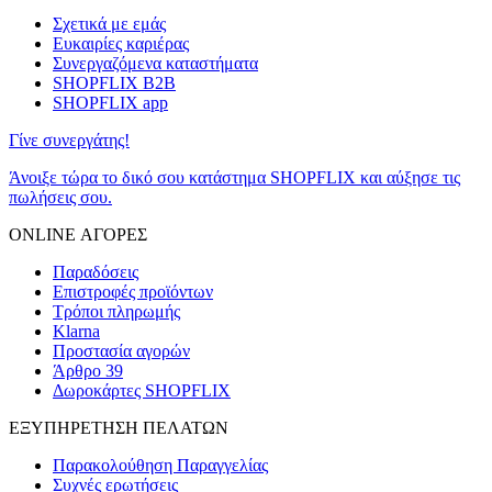
Σχετικά με εμάς
Ευκαιρίες καριέρας
Συνεργαζόμενα καταστήματα
SHOPFLIX B2B
SHOPFLIX app
Γίνε συνεργάτης!
Άνοιξε τώρα το δικό σου κατάστημα SHOPFLIX και αύξησε τις
πωλήσεις σου.
ONLINE ΑΓΟΡΕΣ
Παραδόσεις
Επιστροφές προϊόντων
Τρόποι πληρωμής
Klarna
Προστασία αγορών
Άρθρο 39
Δωροκάρτες SHOPFLIX
ΕΞΥΠΗΡΕΤΗΣΗ ΠΕΛΑΤΩΝ
Παρακολούθηση Παραγγελίας
Συχνές ερωτήσεις