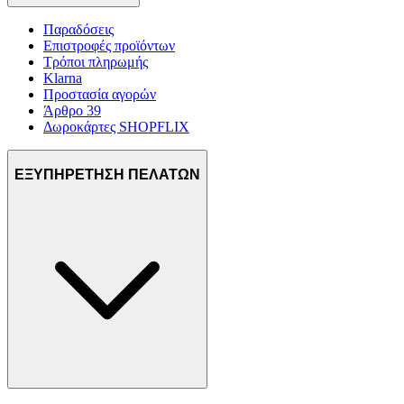
Παραδόσεις
Επιστροφές προϊόντων
Τρόποι πληρωμής
Klarna
Προστασία αγορών
Άρθρο 39
Δωροκάρτες SHOPFLIX
ΕΞΥΠΗΡΕΤΗΣΗ ΠΕΛΑΤΩΝ