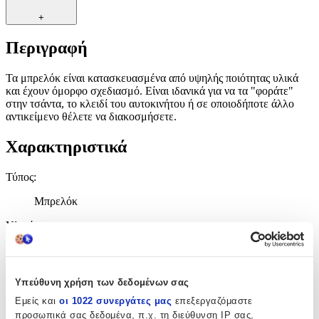
+
Περιγραφή
Τα μπρελόκ είναι κατασκευασμένα από υψηλής ποιότητας υλικά
και έχουν όμορφο σχεδιασμό. Είναι ιδανικά για να τα "φοράτε"
στην τσάντα, το κλειδί του αυτοκινήτου ή σε οποιοδήποτε άλλο
αντικείμενο θέλετε να διακοσμήσετε.
Χαρακτηριστικά
Τύπος
:
Μπρελόκ
Υλικό
:
Μεταλλικό
Χρώμα
:
Υπεύθυνη χρήση των δεδομένων σας
Μπλε
Εμείς και
οι 1022 συνεργάτες μας
επεξεργαζόμαστε
προσωπικά σας δεδομένα, π.χ. τη διεύθυνση IP σας,