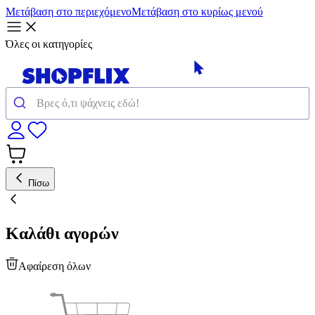
Μετάβαση στο περιεχόμενο
Μετάβαση στο κυρίως μενού
Όλες οι κατηγορίες
Πίσω
Καλάθι αγορών
Αφαίρεση όλων