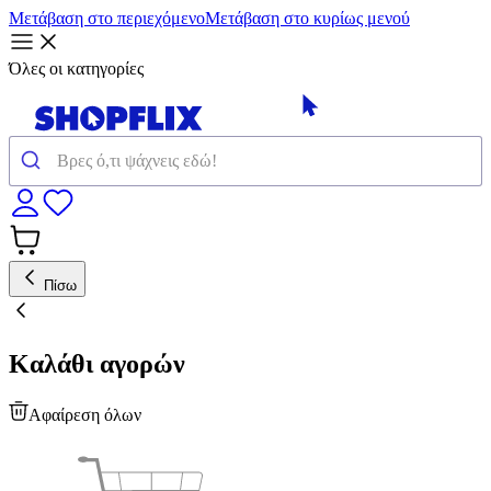
Μετάβαση στο περιεχόμενο
Μετάβαση στο κυρίως μενού
Όλες οι κατηγορίες
Πίσω
Καλάθι αγορών
Αφαίρεση όλων