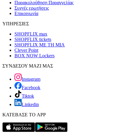
Παρακολούθηση Παραγγελίας
Συχνές ερωτήσεις
Επικοινωνία
ΥΠΗΡΕΣΙΕΣ
SHOPFLIX max
SHOPFLIX tickets
SHOPFLIX ΜΕ ΤΗ ΜΙΑ
Clever Point
BOX NOW Lockers
ΣΥΝΔΕΣΟΥ ΜΑΖΙ ΜΑΣ
Instagram
Facebook
Tiktok
Linkedin
ΚΑΤΕΒΑΣΕ ΤΟ APP