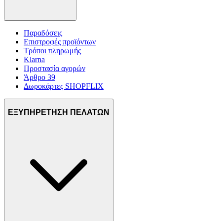
Παραδόσεις
Επιστροφές προϊόντων
Τρόποι πληρωμής
Klarna
Προστασία αγορών
Άρθρο 39
Δωροκάρτες SHOPFLIX
ΕΞΥΠΗΡΕΤΗΣΗ ΠΕΛΑΤΩΝ