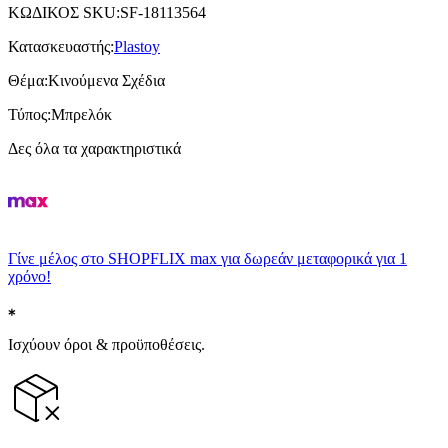
ΚΩΔΙΚΟΣ SKU
:
SF-18113564
Κατασκευαστής
:
Plastoy
Θέμα
:
Κινούμενα Σχέδια
Τύπος
:
Μπρελόκ
Δες όλα τα χαρακτηριστικά
Γίνε μέλος στο SHOPFLIX max για δωρεάν μεταφορικά για 1
χρόνο!
Ισχύουν όροι & προϋποθέσεις.