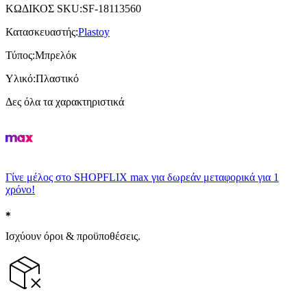
ΚΩΔΙΚΟΣ SKU
:
SF-18113560
Κατασκευαστής
:
Plastoy
Τύπος
:
Μπρελόκ
Υλικό
:
Πλαστικό
Δες όλα τα χαρακτηριστικά
Γίνε μέλος στο SHOPFLIX max για δωρεάν μεταφορικά για 1
χρόνο!
Ισχύουν όροι & προϋποθέσεις.