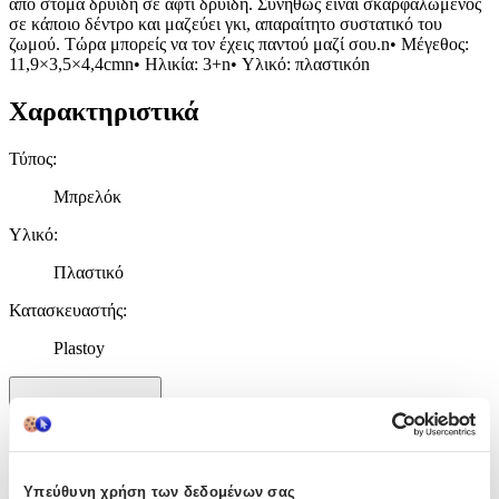
από στόμα δρυΐδη σε αφτί δρυΐδη. Συνήθως είναι σκαρφαλωμένος
σε κάποιο δέντρο και μαζεύει γκι, απαραίτητο συστατικό του
ζωμού. Τώρα μπορείς να τον έχεις παντού μαζί σου.n• Μέγεθος:
11,9×3,5×4,4cmn• Ηλικία: 3+n• Υλικό: πλαστικόn
Χαρακτηριστικά
Τύπος
:
Μπρελόκ
Υλικό
:
Πλαστικό
Κατασκευαστής
:
Plastoy
Χαρακτηριστικά
+
Χαρακτηριστικά
Υπεύθυνη χρήση των δεδομένων σας