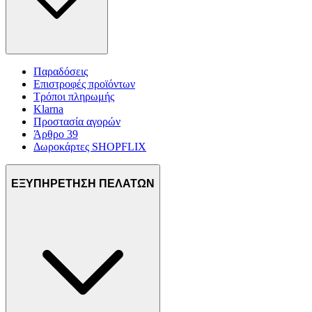
Παραδόσεις
Επιστροφές προϊόντων
Τρόποι πληρωμής
Klarna
Προστασία αγορών
Άρθρο 39
Δωροκάρτες SHOPFLIX
ΕΞΥΠΗΡΕΤΗΣΗ ΠΕΛΑΤΩΝ