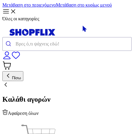
Μετάβαση στο περιεχόμενο
Μετάβαση στο κυρίως μενού
Όλες οι κατηγορίες
Πίσω
Καλάθι αγορών
Αφαίρεση όλων