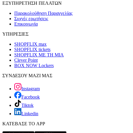
ΕΞΥΠΗΡΕΤΗΣΗ ΠΕΛΑΤΩΝ
Παρακολούθηση Παραγγελίας
Συχνές ερωτήσεις
Επικοινωνία
ΥΠΗΡΕΣΙΕΣ
SHOPFLIX max
SHOPFLIX tickets
SHOPFLIX ΜΕ ΤΗ ΜΙΑ
Clever Point
BOX NOW Lockers
ΣΥΝΔΕΣΟΥ ΜΑΖΙ ΜΑΣ
Instagram
Facebook
Tiktok
Linkedin
ΚΑΤΕΒΑΣΕ ΤΟ APP