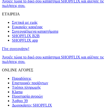
Άνοιξε τώρα το δικό σου κατάστημα SHOPFLIX και αύξησε τις
πωλήσεις σου.
ΕΤΑΙΡΕΙΑ
Σχετικά με εμάς
Ευκαιρίες καριέρας
Συνεργαζόμενα καταστήματα
SHOPFLIX B2B
SHOPFLIX app
Γίνε συνεργάτης!
Άνοιξε τώρα το δικό σου κατάστημα SHOPFLIX και αύξησε τις
πωλήσεις σου.
ONLINE ΑΓΟΡΕΣ
Παραδόσεις
Επιστροφές προϊόντων
Τρόποι πληρωμής
Klarna
Προστασία αγορών
Άρθρο 39
Δωροκάρτες SHOPFLIX