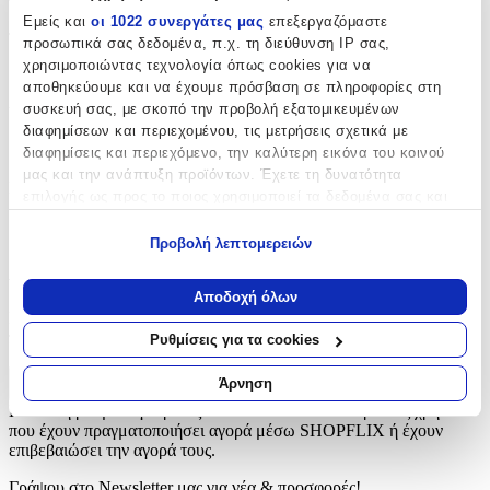
Εμείς και
οι 1022 συνεργάτες μας
επεξεργαζόμαστε
Τύπος
:
προσωπικά σας δεδομένα, π.χ. τη διεύθυνση IP σας,
χρησιμοποιώντας τεχνολογία όπως cookies για να
Μπρελόκ
αποθηκεύουμε και να έχουμε πρόσβαση σε πληροφορίες στη
συσκευή σας, με σκοπό την προβολή εξατομικευμένων
Υλικό
:
διαφημίσεων και περιεχομένου, τις μετρήσεις σχετικά με
Πλαστικό
διαφημίσεις και περιεχόμενο, την καλύτερη εικόνα του κοινού
μας και την ανάπτυξη προϊόντων. Έχετε τη δυνατότητα
Κατασκευαστής
:
επιλογής ως προς το ποιος χρησιμοποιεί τα δεδομένα σας και
για ποιους σκοπούς.
Plastoy
Προβολή λεπτομερειών
Εάν μας επιτρέπετε, θα θέλαμε επίσης:
Αξιολογήσεις
Να συλλέξουμε πληροφορίες σχετικά με τη γεωγραφική
Αποδοχή όλων
σας τοποθεσία, οι οποίες μπορεί να είναι ακριβείς σε
Προς το παρόν δεν υπάρχουν άλλες αξιολογήσεις. Όταν
απόσταση μερικών μέτρων
προστεθούν, θα εμφανιστούν εδώ.
Ρυθμίσεις για τα cookies
Να αναγνωρίσουμε τη συσκευή σας σαρώνοντας ενεργά
για συγκεκριμένα χαρακτηριστικά (δακτυλικό αποτύπωμα)
Άρνηση
Πώς υπολογίζεται η βαθμολογία
Μάθετε περισσότερα σχετικά με τον τρόπο επεξεργασίας των
Η τελική βαθμολογία βασίζεται αποκλειστικά σε κριτικές χρηστών
προσωπικών σας δεδομένων και καθορίστε τις προτιμήσεις σας
που έχουν πραγματοποιήσει αγορά μέσω SHOPFLIX ή έχουν
στην
ενότητα “Λεπτομέρειες”
. Μπορείτε να αλλάξετε ή να
επιβεβαιώσει την αγορά τους.
ανακαλέσετε τη συγκατάθεσή σας ανά πάσα στιγμή από τη
Γράψου στο Νewsletter μας για νέα & προσφορές!
Δήλωση Cookies.