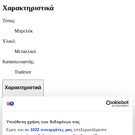
Χαρακτηριστικά
Τύπος
:
Μπρελόκ
Υλικό
:
Μεταλλικό
Κατασκευαστής
:
Tradesor
Χαρακτηριστικά
+
Χαρακτηριστικά
Υπεύθυνη χρήση των δεδομένων σας
Τύπος
:
Εμείς και
οι 1022 συνεργάτες μας
επεξεργαζόμαστε
Μπρελόκ