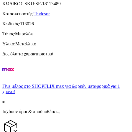
ΚΩΔΙΚΟΣ SKU
:
SF-18113489
Κατασκευαστής
:
Tradesor
Κωδικός
:
113026
Τύπος
:
Μπρελόκ
Υλικό
:
Μεταλλικό
Δες όλα τα χαρακτηριστικά
Γίνε μέλος στο SHOPFLIX max για δωρεάν μεταφορικά για 1
χρόνο!
Ισχύουν όροι & προϋποθέσεις.