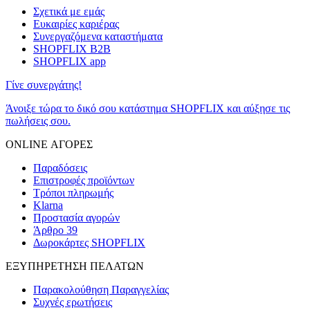
Σχετικά με εμάς
Ευκαιρίες καριέρας
Συνεργαζόμενα καταστήματα
SHOPFLIX B2B
SHOPFLIX app
Γίνε συνεργάτης!
Άνοιξε τώρα το δικό σου κατάστημα SHOPFLIX και αύξησε τις
πωλήσεις σου.
ONLINE ΑΓΟΡΕΣ
Παραδόσεις
Επιστροφές προϊόντων
Τρόποι πληρωμής
Klarna
Προστασία αγορών
Άρθρο 39
Δωροκάρτες SHOPFLIX
ΕΞΥΠΗΡΕΤΗΣΗ ΠΕΛΑΤΩΝ
Παρακολούθηση Παραγγελίας
Συχνές ερωτήσεις