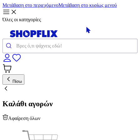
Μετάβαση στο περιεχόμενο
Μετάβαση στο κυρίως μενού
Όλες οι κατηγορίες
Πίσω
Καλάθι αγορών
Αφαίρεση όλων