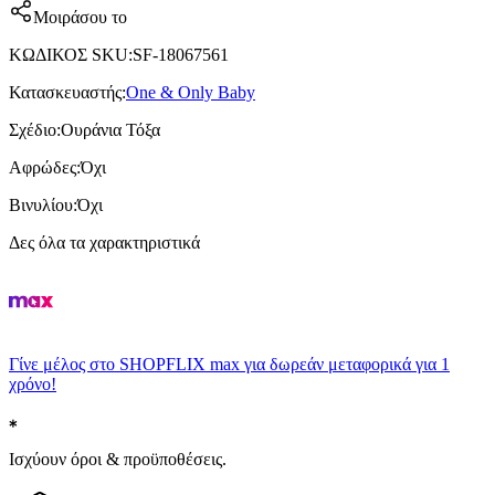
Μοιράσου το
ΚΩΔΙΚΟΣ SKU
:
SF-18067561
Κατασκευαστής
:
One & Only Baby
Σχέδιο
:
Ουράνια Τόξα
Αφρώδες
:
Όχι
Βινυλίου
:
Όχι
Δες όλα τα χαρακτηριστικά
Γίνε μέλος στο SHOPFLIX max για δωρεάν μεταφορικά για 1
χρόνο!
Ισχύουν όροι & προϋποθέσεις.