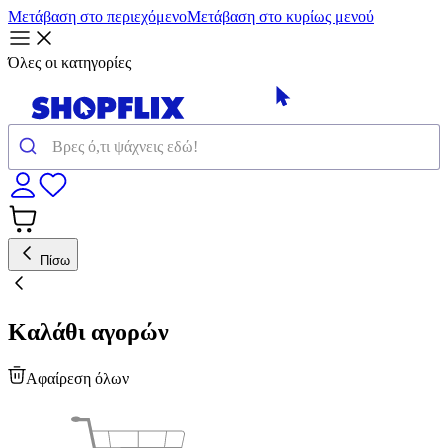
Μετάβαση στο περιεχόμενο
Μετάβαση στο κυρίως μενού
Όλες οι κατηγορίες
Πίσω
Καλάθι αγορών
Αφαίρεση όλων