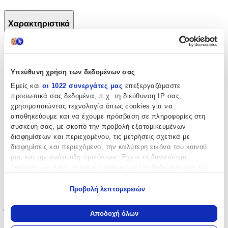
Χαρακτηριστικά
+
Χαρακτηριστικά
Υπεύθυνη χρήση των δεδομένων σας
Κατασκευαστής
:
Εμείς και
οι 1022 συνεργάτες μας
επεξεργαζόμαστε
προσωπικά σας δεδομένα, π.χ. τη διεύθυνση IP σας,
One & Only Baby
χρησιμοποιώντας τεχνολογία όπως cookies για να
αποθηκεύουμε και να έχουμε πρόσβαση σε πληροφορίες στη
Βασικά Χαρακτηριστικά
συσκευή σας, με σκοπό την προβολή εξατομικευμένων
διαφημίσεων και περιεχομένου, τις μετρήσεις σχετικά με
Σχέδιο
:
διαφημίσεις και περιεχόμενο, την καλύτερη εικόνα του κοινού
μας και την ανάπτυξη προϊόντων. Έχετε τη δυνατότητα
Ουράνια Τόξα
επιλογής ως προς το ποιος χρησιμοποιεί τα δεδομένα σας και
Είδος
:
για ποιους σκοπούς.
Προβολή λεπτομερειών
Τοίχου
Εάν μας επιτρέπετε, θα θέλαμε επίσης:
Να συλλέξουμε πληροφορίες σχετικά με τη γεωγραφική
Έξτρα Χαρακτηριστικά
Αποδοχή όλων
σας τοποθεσία, οι οποίες μπορεί να είναι ακριβείς σε