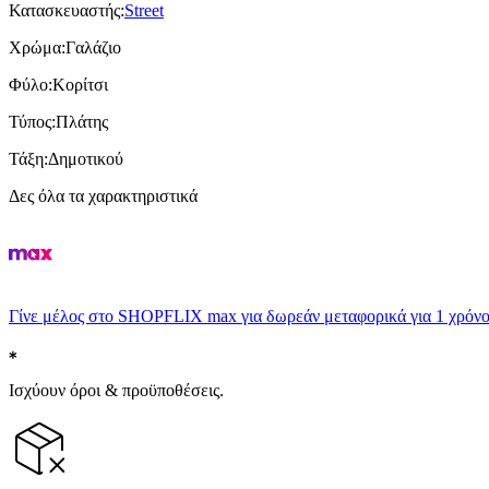
Κατασκευαστής
:
Street
Χρώμα
:
Γαλάζιο
Φύλο
:
Κορίτσι
Τύπος
:
Πλάτης
Τάξη
:
Δημοτικού
Δες όλα τα χαρακτηριστικά
Γίνε μέλος στο SHOPFLIX max για δωρεάν μεταφορικά για 1 χρόνο
Ισχύουν όροι & προϋποθέσεις.