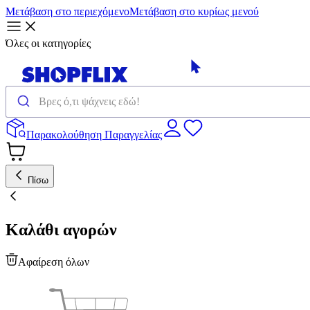
Μετάβαση στο περιεχόμενο
Μετάβαση στο κυρίως μενού
Όλες οι κατηγορίες
Παρακολούθηση Παραγγελίας
Πίσω
Καλάθι αγορών
Αφαίρεση όλων