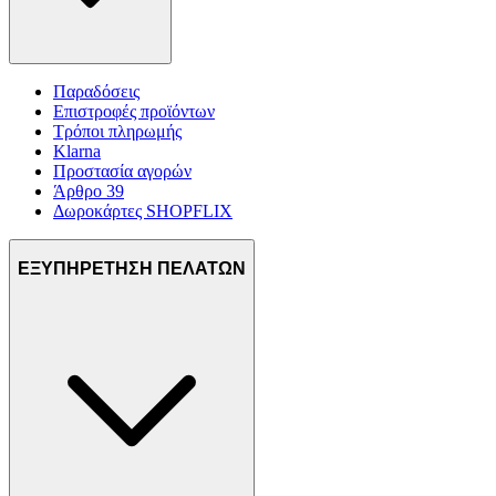
Παραδόσεις
Επιστροφές προϊόντων
Τρόποι πληρωμής
Klarna
Προστασία αγορών
Άρθρο 39
Δωροκάρτες SHOPFLIX
ΕΞΥΠΗΡΕΤΗΣΗ ΠΕΛΑΤΩΝ