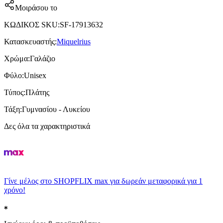
Μοιράσου το
ΚΩΔΙΚΟΣ SKU
:
SF-17913632
Κατασκευαστής
:
Miquelrius
Χρώμα
:
Γαλάζιο
Φύλο
:
Unisex
Τύπος
:
Πλάτης
Τάξη
:
Γυμνασίου - Λυκείου
Δες όλα τα χαρακτηριστικά
Γίνε μέλος στο SHOPFLIX max για δωρεάν μεταφορικά για 1
χρόνο!