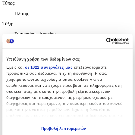
Τύπος
:
Πλάτης
Τάξη
:
Γυμνασίου - Λυκείου
Χαρακτηριστικά
Υπεύθυνη χρήση των δεδομένων σας
+
Εμείς και
οι 1022 συνεργάτες μας
επεξεργαζόμαστε
Χαρακτηριστικά
προσωπικά σας δεδομένα, π.χ. τη διεύθυνση IP σας,
χρησιμοποιώντας τεχνολογία όπως cookies για να
Κατασκευαστής
:
αποθηκεύουμε και να έχουμε πρόσβαση σε πληροφορίες στη
συσκευή σας, με σκοπό την προβολή εξατομικευμένων
Miquelrius
διαφημίσεων και περιεχομένου, τις μετρήσεις σχετικά με
διαφημίσεις και περιεχόμενο, την καλύτερη εικόνα του κοινού
Βασικά Χαρακτηριστικά
μας και την ανάπτυξη προϊόντων. Έχετε τη δυνατότητα
επιλογής ως προς το ποιος χρησιμοποιεί τα δεδομένα σας και
Χρώμα
:
για ποιους σκοπούς.
Προβολή λεπτομερειών
Γαλάζιο
Εάν μας επιτρέπετε, θα θέλαμε επίσης: