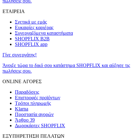
πωλήσεις σου.
ΕΤΑΙΡΕΙΑ
Σχετικά με εμάς
Ευκαιρίες καριέρας
Συνεργαζόμενα καταστήματα
SHOPFLIX B2B
SHOPFLIX app
Γίνε συνεργάτης!
Άνοιξε τώρα το δικό σου κατάστημα SHOPFLIX και αύξησε τις
πωλήσεις σου.
ONLINE ΑΓΟΡΕΣ
Παραδόσεις
Επιστροφές προϊόντων
Τρόποι πληρωμής
Klarna
Προστασία αγορών
Άρθρο 39
Δωροκάρτες SHOPFLIX
ΕΞΥΠΗΡΕΤΗΣΗ ΠΕΛΑΤΩΝ