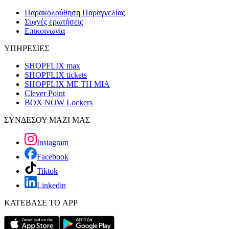
Παρακολούθηση Παραγγελίας
Συχνές ερωτήσεις
Επικοινωνία
ΥΠΗΡΕΣΙΕΣ
SHOPFLIX max
SHOPFLIX tickets
SHOPFLIX ΜΕ ΤΗ ΜΙΑ
Clever Point
BOX NOW Lockers
ΣΥΝΔΕΣΟΥ ΜΑΖΙ ΜΑΣ
Instagram
Facebook
Tiktok
Linkedin
ΚΑΤΕΒΑΣΕ ΤΟ APP