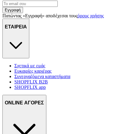
πληροφορίες σχετικά με την από μέρους σας χρήση της
τοποθεσίας μας στους συνεργάτες μέσων κοινωνικής
Εγγραφή
Πατώντας «Εγγραφή» αποδέχεσαι τους
όρους χρήσης
δικτύωσης, διαφημίσεων και ανάλυσης.
ΕΤΑΙΡΕΙΑ
Σχετικά με εμάς
Ευκαιρίες καριέρας
Συνεργαζόμενα καταστήματα
SHOPFLIX B2B
SHOPFLIX app
ONLINE ΑΓΟΡΕΣ