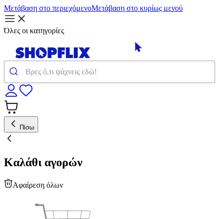
Μετάβαση στο περιεχόμενο
Μετάβαση στο κυρίως μενού
Όλες οι κατηγορίες
Πίσω
Καλάθι αγορών
Αφαίρεση όλων