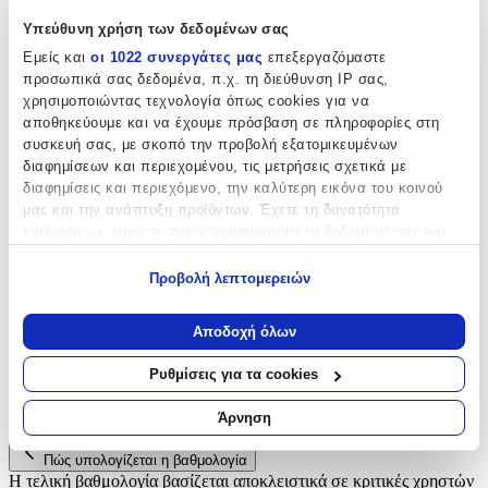
Υπεύθυνη χρήση των δεδομένων σας
Τύπος
:
Εμείς και
οι 1022 συνεργάτες μας
επεξεργαζόμαστε
Κορδόνι Λαιμού
προσωπικά σας δεδομένα, π.χ. τη διεύθυνση IP σας,
χρησιμοποιώντας τεχνολογία όπως cookies για να
Υλικό
:
αποθηκεύουμε και να έχουμε πρόσβαση σε πληροφορίες στη
συσκευή σας, με σκοπό την προβολή εξατομικευμένων
Υφασμάτινο
διαφημίσεων και περιεχομένου, τις μετρήσεις σχετικά με
Χρώμα
:
διαφημίσεις και περιεχόμενο, την καλύτερη εικόνα του κοινού
μας και την ανάπτυξη προϊόντων. Έχετε τη δυνατότητα
Λευκό
επιλογής ως προς το ποιος χρησιμοποιεί τα δεδομένα σας και
για ποιους σκοπούς.
Κατασκευαστής
:
Προβολή λεπτομερειών
Vans
Εάν μας επιτρέπετε, θα θέλαμε επίσης:
Να συλλέξουμε πληροφορίες σχετικά με τη γεωγραφική
Αποδοχή όλων
Αξιολογήσεις
σας τοποθεσία, οι οποίες μπορεί να είναι ακριβείς σε
απόσταση μερικών μέτρων
Ρυθμίσεις για τα cookies
Προς το παρόν δεν υπάρχουν άλλες αξιολογήσεις. Όταν
Να αναγνωρίσουμε τη συσκευή σας σαρώνοντας ενεργά
προστεθούν, θα εμφανιστούν εδώ.
για συγκεκριμένα χαρακτηριστικά (δακτυλικό αποτύπωμα)
Άρνηση
Μάθετε περισσότερα σχετικά με τον τρόπο επεξεργασίας των
προσωπικών σας δεδομένων και καθορίστε τις προτιμήσεις σας
Πώς υπολογίζεται η βαθμολογία
στην
ενότητα “Λεπτομέρειες”
. Μπορείτε να αλλάξετε ή να
Η τελική βαθμολογία βασίζεται αποκλειστικά σε κριτικές χρηστών