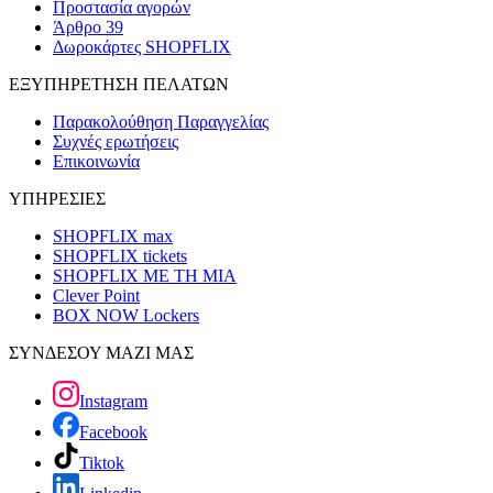
Προστασία αγορών
Άρθρο 39
Δωροκάρτες SHOPFLIX
ΕΞΥΠΗΡΕΤΗΣΗ ΠΕΛΑΤΩΝ
Παρακολούθηση Παραγγελίας
Συχνές ερωτήσεις
Επικοινωνία
ΥΠΗΡΕΣΙΕΣ
SHOPFLIX max
SHOPFLIX tickets
SHOPFLIX ΜΕ ΤΗ ΜΙΑ
Clever Point
BOX NOW Lockers
ΣΥΝΔΕΣΟΥ ΜΑΖΙ ΜΑΣ
Instagram
Facebook
Tiktok