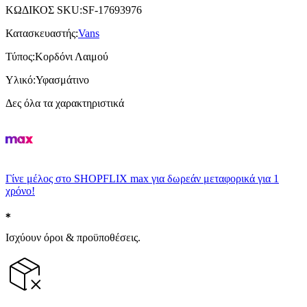
ΚΩΔΙΚΟΣ SKU
:
SF-17693976
Κατασκευαστής
:
Vans
Τύπος
:
Κορδόνι Λαιμού
Υλικό
:
Υφασμάτινο
Δες όλα τα χαρακτηριστικά
Γίνε μέλος στο SHOPFLIX max για δωρεάν μεταφορικά για 1
χρόνο!
Ισχύουν όροι & προϋποθέσεις.