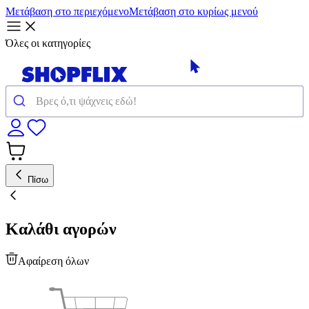
Μετάβαση στο περιεχόμενο
Μετάβαση στο κυρίως μενού
Όλες οι κατηγορίες
Πίσω
Καλάθι αγορών
Αφαίρεση όλων