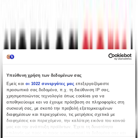
Περιγραφή
+
Περιγραφή
Τουβλάκια της Qman, που προσφέρει ατελείωτες ώρες παιχνιδιού,
ενθαρρύνοντας τη φαντασία και την ανακάλυψη.
Χαρακτηριστικά
Κατασκευαστής
:
Υπεύθυνη χρήση των δεδομένων σας
Qman
Εμείς και
οι 1022 συνεργάτες μας
επεξεργαζόμαστε
προσωπικά σας δεδομένα, π.χ. τη διεύθυνση IP σας,
Ηλικία
:
χρησιμοποιώντας τεχνολογία όπως cookies για να
αποθηκεύουμε και να έχουμε πρόσβαση σε πληροφορίες στη
6+ Ετών
συσκευή σας, με σκοπό την προβολή εξατομικευμένων
Bristles
:
διαφημίσεων και περιεχομένου, τις μετρήσεις σχετικά με
διαφημίσεις και περιεχόμενο, την καλύτερη εικόνα του κοινού
Όχι
μας και την ανάπτυξη προϊόντων. Έχετε τη δυνατότητα
επιλογής ως προς το ποιος χρησιμοποιεί τα δεδομένα σας και
Εκπαιδευτικά
: