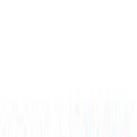
(
1380
)
Άμεσα διαθέσιμο
Βάλε τον ΤΚ σου για να μάθεις εκτιμώμενο κόστος και
ημερομηνία παράδοσης
Πίσω
€
9
99
Προσθήκη στο καλάθι
Περιγραφή
Τουβλάκια της Qman, που προσφέρει ατελείωτες ώρες παιχνιδιού,
ενθαρρύνοντας τη φαντασία και την ανακάλυψη.