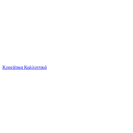
Το καλάθι είναι άδειο
Όλες οι κατηγορίες
Κορεάτικα Καλλυντικά
Ψάχνεις για δροσιά;
Τουβλάκια Qman Biochemical Assault Vehicle Σε...