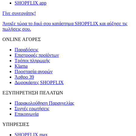
SHOPFLIX app
Γίνε συνεργάτης!
Άνοιξε τώρα το δικό σου κατάστημα SHOPFLIX και αύξησε τις
πωλήσεις σου.
ONLINE ΑΓΟΡΕΣ
Παραδόσεις
Επιστροφές προϊόντων
Τρόποι πληρωμής
Klarna
Προστασία αγορών
Άρθρο 39
Δωροκάρτες SHOPFLIX
ΕΞΥΠΗΡΕΤΗΣΗ ΠΕΛΑΤΩΝ
Παρακολούθηση Παραγγελίας
Συχνές ερωτήσεις
Επικοινωνία
ΥΠΗΡΕΣΙΕΣ
SHOPFLIX max