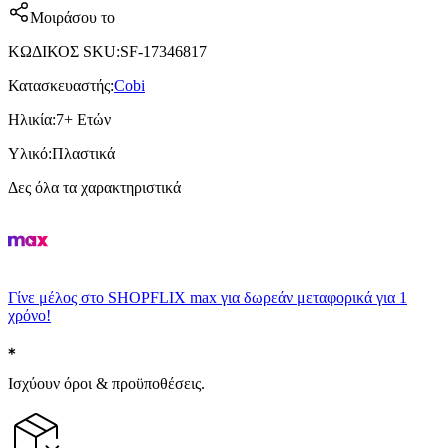
Μοιράσου το
ΚΩΔΙΚΟΣ SKU
:
SF-17346817
Κατασκευαστής
:
Cobi
Ηλικία
:
7+ Ετών
Υλικό
:
Πλαστικά
Δες όλα τα χαρακτηριστικά
Γίνε μέλος στο SHOPFLIX max για δωρεάν μεταφορικά για 1
χρόνο!
Ισχύουν όροι & προϋποθέσεις.