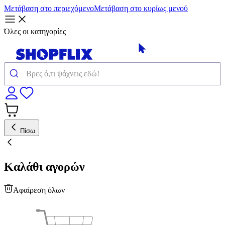
Μετάβαση στο περιεχόμενο
Μετάβαση στο κυρίως μενού
Όλες οι κατηγορίες
Πίσω
Καλάθι αγορών
Αφαίρεση όλων