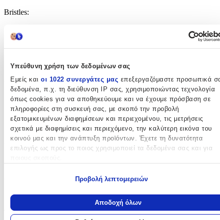
Bristles
:
Όχι
Εκπαιδευτικά
:
Όχι
Υπεύθυνη χρήση των δεδομένων σας
Αρίθμησης
:
Εμείς και
οι 1022 συνεργάτες μας
επεξεργαζόμαστε προσωπικά σ
δεδομένα, π.χ. τη διεύθυνση IP σας, χρησιμοποιώντας τεχνολογία
Όχι
όπως cookies για να αποθηκεύουμε και να έχουμε πρόσβαση σε
πληροφορίες στη συσκευή σας, με σκοπό την προβολή
Κύβοι
:
εξατομικευμένων διαφημίσεων και περιεχομένου, τις μετρήσεις
σχετικά με διαφημίσεις και περιεχόμενο, την καλύτερη εικόνα του
Όχι
κοινού μας και την ανάπτυξη προϊόντων. Έχετε τη δυνατότητα
Υλικό
:
επιλογής ως προς το ποιος χρησιμοποιεί τα δεδομένα σας και για
ποιους σκοπούς.
Πλαστικά
Εάν μας επιτρέπετε, θα θέλαμε επίσης:
Θέμα
:
Προβολή λεπτομερειών
Να συλλέξουμε πληροφορίες σχετικά με τη γεωγραφική σας
Οχήματα-Πλοία
τοποθεσία, οι οποίες μπορεί να είναι ακριβείς σε απόσταση
Αποδοχή όλων
μερικών μέτρων
Τεμάχια
:
Να αναγνωρίσουμε τη συσκευή σας σαρώνοντας ενεργά για