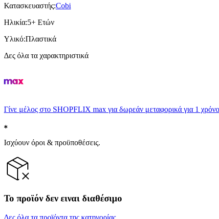
Κατασκευαστής
:
Cobi
Ηλικία
:
5+ Ετών
Υλικό
:
Πλαστικά
Δες όλα τα χαρακτηριστικά
Γίνε μέλος στο SHOPFLIX max για δωρεάν μεταφορικά για 1 χρόνο
Ισχύουν όροι & προϋποθέσεις.
Το προϊόν δεν ειναι διαθέσιμο
Δες όλα τα προϊόντα της κατηγορίας