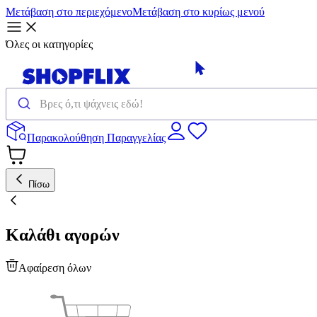
Μετάβαση στο περιεχόμενο
Μετάβαση στο κυρίως μενού
Όλες οι κατηγορίες
Παρακολούθηση Παραγγελίας
Πίσω
Καλάθι αγορών
Αφαίρεση όλων