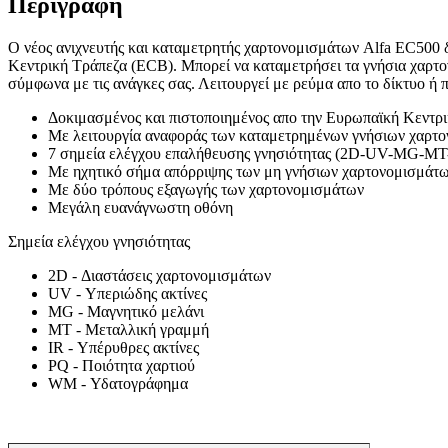
Περιγραφή
Ο νέος ανιχνευτής και καταμετρητής χαρτονομισμάτων Alfa EC500 δ
Κεντρική Τράπεζα (ECB). Μπορεί να καταμετρήσει τα γνήσια χαρτ
σύμφωνα με τις ανάγκες σας. Λειτουργεί με ρεύμα απο το δίκτυο ή 
Δοκιμασμένος και πιστοποιημένος απο την Ευρωπαϊκή Κεντρ
Με λειτουργία αναφοράς των καταμετρημένων γνήσιων χαρτ
7 σημεία ελέγχου επαλήθευσης γνησιότητας (2D-UV-MG-
Με ηχητικό σήμα απόρριψης των μη γνήσιων χαρτονομισμάτ
Με δύο τρόπους εξαγωγής των χαρτονομισμάτων
Μεγάλη ευανάγνωστη οθόνη
Σημεία ελέγχου γνησιότητας
2D - Διαστάσεις χαρτονομισμάτων
UV - Υπεριώδης ακτίνες
MG - Μαγνητικό μελάνι
MT - Μεταλλική γραμμή
IR - Υπέρυθρες ακτίνες
PQ - Ποιότητα χαρτιού
WM - Υδατογράφημα