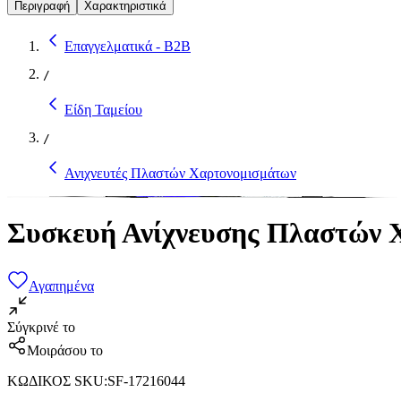
Περιγραφή
Χαρακτηριστικά
Επαγγελματικά - B2B
/
Είδη Ταμείου
/
Ανιχνευτές Πλαστών Χαρτονομισμάτων
Συσκευή Ανίχνευσης Πλαστών 
Αγαπημένα
Σύγκρινέ το
Μοιράσου το
ΚΩΔΙΚΟΣ SKU
:
SF-17216044