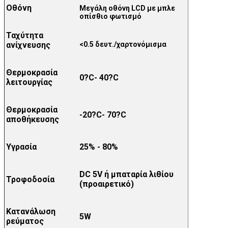
Οθόνη
Μεγάλη οθόνη LCD με μπλε
οπίσθιο φωτισμό
Ταχύτητα
ανίχνευσης
<0.5 δευτ./χαρτονόμισμα
Θερμοκρασία
0?C- 40?C
λειτουργίας
Θερμοκρασία
-20?C- 70?C
αποθήκευσης
Yγρασία
25% - 80%
DC 5V ή μπαταρία λιθίου
Τροφοδοσία
(προαιρετικό)
Κατανάλωση
5W
ρεύματος