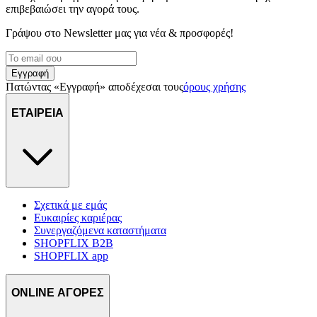
επιβεβαιώσει την αγορά τους.
διαφημίσεις και περιεχόμενο, την καλύτερη εικόνα του κοινού
μας και την ανάπτυξη προϊόντων. Επίσης, κοινοποιούμε
Γράψου στο Νewsletter μας για νέα & προσφορές!
πληροφορίες σχετικά με την από μέρους σας χρήση της
τοποθεσίας μας στους συνεργάτες μέσων κοινωνικής
δικτύωσης, διαφημίσεων και ανάλυσης.
Εγγραφή
Πατώντας «Εγγραφή» αποδέχεσαι τους
όρους χρήσης
ΕΤΑΙΡΕΙΑ
Σχετικά με εμάς
Ευκαιρίες καριέρας
Συνεργαζόμενα καταστήματα
SHOPFLIX B2B
SHOPFLIX app
ONLINE ΑΓΟΡΕΣ