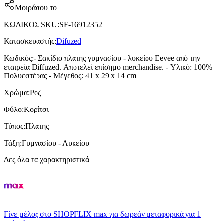
Μοιράσου το
ΚΩΔΙΚΟΣ SKU
:
SF-16912352
Κατασκευαστής
:
Difuzed
Κωδικός
:
- Σακίδιο πλάτης γυμνασίου - λυκείου Eevee από την
εταιρεία Diffuzed. Αποτελεί επίσημο merchandise. - Υλικό: 100%
Πολυεστέρας - Μέγεθος: 41 x 29 x 14 cm
Χρώμα
:
Ροζ
Φύλο
:
Κορίτσι
Τύπος
:
Πλάτης
Τάξη
:
Γυμνασίου - Λυκείου
Δες όλα τα χαρακτηριστικά
Γίνε μέλος στο SHOPFLIX max για δωρεάν μεταφορικά για 1