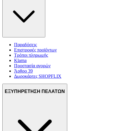
Παραδόσεις
Επιστροφές προϊόντων
Τρόποι πληρωμής
Klarna
Προστασία αγορών
Άρθρο 39
Δωροκάρτες SHOPFLIX
ΕΞΥΠΗΡΕΤΗΣΗ ΠΕΛΑΤΩΝ