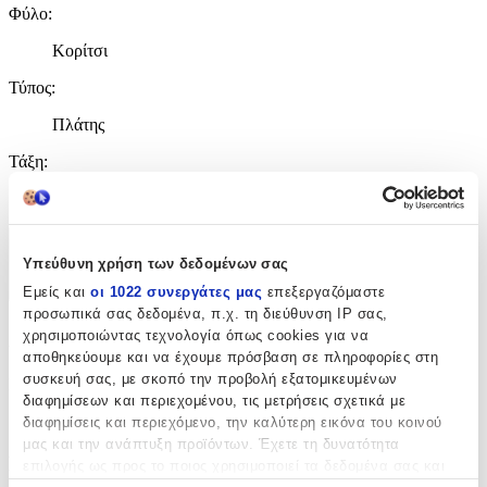
Φύλο
:
Κορίτσι
Τύπος
:
Πλάτης
Τάξη
:
Γυμνασίου - Λυκείου
Χαρακτηριστικά
Υπεύθυνη χρήση των δεδομένων σας
+
Εμείς και
οι 1022 συνεργάτες μας
επεξεργαζόμαστε
προσωπικά σας δεδομένα, π.χ. τη διεύθυνση IP σας,
Χαρακτηριστικά
χρησιμοποιώντας τεχνολογία όπως cookies για να
αποθηκεύουμε και να έχουμε πρόσβαση σε πληροφορίες στη
συσκευή σας, με σκοπό την προβολή εξατομικευμένων
Κατασκευαστής
:
διαφημίσεων και περιεχομένου, τις μετρήσεις σχετικά με
Difuzed
διαφημίσεις και περιεχόμενο, την καλύτερη εικόνα του κοινού
μας και την ανάπτυξη προϊόντων. Έχετε τη δυνατότητα
Βασικά Χαρακτηριστικά
επιλογής ως προς το ποιος χρησιμοποιεί τα δεδομένα σας και