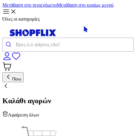
Μετάβαση στο περιεχόμενο
Μετάβαση στο κυρίως μενού
Όλες οι κατηγορίες
Πίσω
Καλάθι αγορών
Αφαίρεση όλων