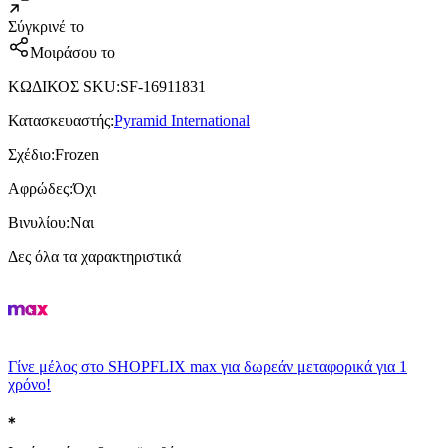
Σύγκρινέ το
Μοιράσου το
ΚΩΔΙΚΟΣ SKU
:
SF-16911831
Κατασκευαστής
:
Pyramid International
Σχέδιο
:
Frozen
Αφρώδες
:
Όχι
Βινυλίου
:
Ναι
Δες όλα τα χαρακτηριστικά
Γίνε μέλος στο SHOPFLIX max για δωρεάν μεταφορικά για 1
χρόνο!