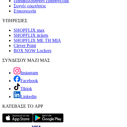
Παρακολούθηση Παραγγελίας
Συχνές ερωτήσεις
Επικοινωνία
ΥΠΗΡΕΣΙΕΣ
SHOPFLIX max
SHOPFLIX tickets
SHOPFLIX ΜΕ ΤΗ ΜΙΑ
Clever Point
BOX NOW Lockers
ΣΥΝΔΕΣΟΥ ΜΑΖΙ ΜΑΣ
Instagram
Facebook
Tiktok
Linkedin
ΚΑΤΕΒΑΣΕ ΤΟ APP