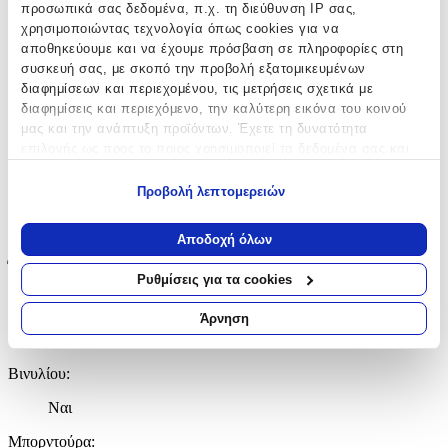
προσωπικά σας δεδομένα, π.χ. τη διεύθυνση IP σας,
Κατασκευαστής
:
χρησιμοποιώντας τεχνολογία όπως cookies για να
Pyramid International
αποθηκεύουμε και να έχουμε πρόσβαση σε πληροφορίες στη
συσκευή σας, με σκοπό την προβολή εξατομικευμένων
Βασικά Χαρακτηριστικά
διαφημίσεων και περιεχομένου, τις μετρήσεις σχετικά με
διαφημίσεις και περιεχόμενο, την καλύτερη εικόνα του κοινού
Σχέδιο
:
μας και την ανάπτυξη προϊόντων. Έχετε τη δυνατότητα
επιλογής ως προς το ποιος χρησιμοποιεί τα δεδομένα σας και
Frozen
για ποιους σκοπούς.
Προβολή λεπτομερειών
Είδος
:
Εάν μας επιτρέπετε, θα θέλαμε επίσης:
Τοίχου
Να συλλέξουμε πληροφορίες σχετικά με τη γεωγραφική
Αποδοχή όλων
σας τοποθεσία, οι οποίες μπορεί να είναι ακριβείς σε
Έξτρα Χαρακτηριστικά
απόσταση μερικών μέτρων
Ρυθμίσεις για τα cookies
Να αναγνωρίσουμε τη συσκευή σας σαρώνοντας ενεργά
Αφρώδες
:
για συγκεκριμένα χαρακτηριστικά (δακτυλικό αποτύπωμα)
Άρνηση
Μάθετε περισσότερα σχετικά με τον τρόπο επεξεργασίας των
Όχι
προσωπικών σας δεδομένων και καθορίστε τις προτιμήσεις σας
Βινυλίου
:
στην
ενότητα “Λεπτομέρειες”
. Μπορείτε να αλλάξετε ή να
ανακαλέσετε τη συγκατάθεσή σας ανά πάσα στιγμή από τη
Ναι
Δήλωση Cookies.
Μπορντούρα
: