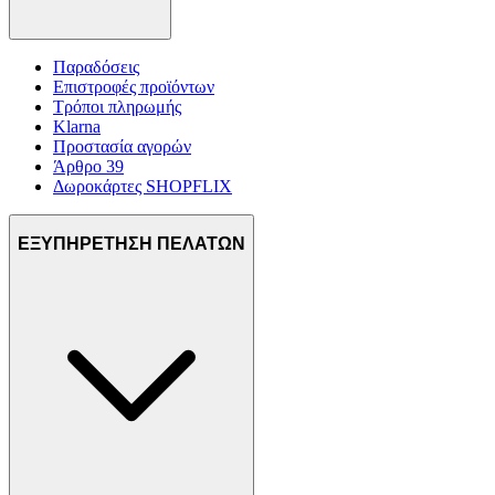
Παραδόσεις
Επιστροφές προϊόντων
Τρόποι πληρωμής
Klarna
Προστασία αγορών
Άρθρο 39
Δωροκάρτες SHOPFLIX
ΕΞΥΠΗΡΕΤΗΣΗ ΠΕΛΑΤΩΝ