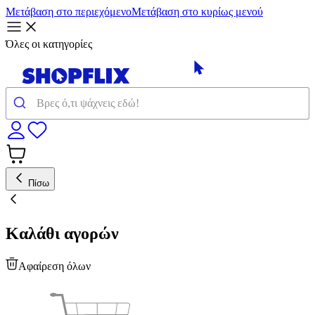
Μετάβαση στο περιεχόμενο
Μετάβαση στο κυρίως μενού
Όλες οι κατηγορίες
Πίσω
Καλάθι αγορών
Αφαίρεση όλων