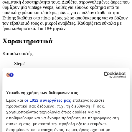
σωματική δραστηριότητα τους. Διαθέτει στρογγυλεμένες άκρες που
θυμίζουν μία vintage vespa, λαβές για εύκολο κράτημα από τα
παιδικά χεράκια και τέσσερις ρόδες για επιπλέον σταθερότητα.
Επίσης διαθέτει στο πίσω μέρος χώρο αποθήκευσης για να βάζουν
τον εξοπλισμό τους οι μικροί αναβάτες. Καθαρίζεται εύκολα με
ήπια καθαριστικά. Για 18+ μηνών
Χαρακτηριστικά
Κατασκευαστής
:
Step2
Χαρακτηριστικά
+
Υπεύθυνη χρήση των δεδομένων σας
Χαρακτηριστικά
Εμείς και
οι 1022 συνεργάτες μας
επεξεργαζόμαστε
προσωπικά σας δεδομένα, π.χ. τη διεύθυνση IP σας,
χρησιμοποιώντας τεχνολογία όπως cookies για να
Κατασκευαστής
:
αποθηκεύουμε και να έχουμε πρόσβαση σε πληροφορίες στη
Step2
συσκευή σας, με σκοπό την προβολή εξατομικευμένων
διαφημίσεων και περιεχομένου, τις μετρήσεις σχετικά με