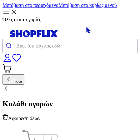
Μετάβαση στο περιεχόμενο
Μετάβαση στο κυρίως μενού
Όλες οι κατηγορίες
Πίσω
Καλάθι αγορών
Αφαίρεση όλων