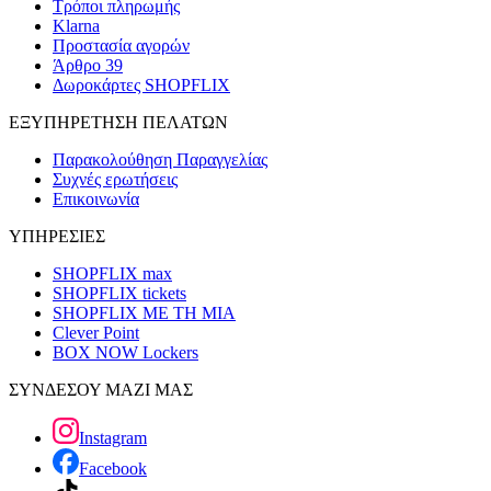
Τρόποι πληρωμής
Klarna
Προστασία αγορών
Άρθρο 39
Δωροκάρτες SHOPFLIX
ΕΞΥΠΗΡΕΤΗΣΗ ΠΕΛΑΤΩΝ
Παρακολούθηση Παραγγελίας
Συχνές ερωτήσεις
Επικοινωνία
ΥΠΗΡΕΣΙΕΣ
SHOPFLIX max
SHOPFLIX tickets
SHOPFLIX ΜΕ ΤΗ ΜΙΑ
Clever Point
BOX NOW Lockers
ΣΥΝΔΕΣΟΥ ΜΑΖΙ ΜΑΣ
Instagram
Facebook