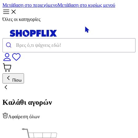
Μετάβαση στο περιεχόμενο
Μετάβαση στο κυρίως μενού
Όλες οι κατηγορίες
Πίσω
Καλάθι αγορών
Αφαίρεση όλων