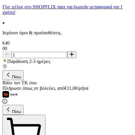
Γίνε μέλος στο SHOPFLIX max για δωρεάν μεταφορικά για 1
χρόνο!
Ισχύουν όροι & προϋποθέσεις.
€
40
00
Παράδοση 2-3 ημέρες
Πίσω
Βάλε τον ΤΚ σου
Πλήρωσε όπως σε βολεύει
,
από
€
11,00
/
μήνα
Πίσω