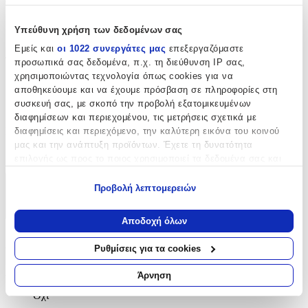
Όγκος
:
5
Υπεύθυνη χρήση των δεδομένων σας
lt
Εμείς και
οι 1022 συνεργάτες μας
επεξεργαζόμαστε
Τεμάχια
:
προσωπικά σας δεδομένα, π.χ. τη διεύθυνση IP σας,
χρησιμοποιώντας τεχνολογία όπως cookies για να
2
αποθηκεύουμε και να έχουμε πρόσβαση σε πληροφορίες στη
συσκευή σας, με σκοπό την προβολή εξατομικευμένων
τμχ
διαφημίσεων και περιεχομένου, τις μετρήσεις σχετικά με
Κατασκευαστής
:
διαφημίσεις και περιεχόμενο, την καλύτερη εικόνα του κοινού
μας και την ανάπτυξη προϊόντων. Έχετε τη δυνατότητα
OEM
επιλογής ως προς το ποιος χρησιμοποιεί τα δεδομένα σας και
για ποιους σκοπούς.
Προβολή λεπτομερειών
Χαρακτηριστικά
Εάν μας επιτρέπετε, θα θέλαμε επίσης:
+
Να συλλέξουμε πληροφορίες σχετικά με τη γεωγραφική
Αποδοχή όλων
σας τοποθεσία, οι οποίες μπορεί να είναι ακριβείς σε
Χαρακτηριστικά
απόσταση μερικών μέτρων
Ρυθμίσεις για τα cookies
Να αναγνωρίσουμε τη συσκευή σας σαρώνοντας ενεργά
για συγκεκριμένα χαρακτηριστικά (δακτυλικό αποτύπωμα)
Αντισηπτικό
:
Άρνηση
Μάθετε περισσότερα σχετικά με τον τρόπο επεξεργασίας των
Όχι
προσωπικών σας δεδομένων και καθορίστε τις προτιμήσεις σας