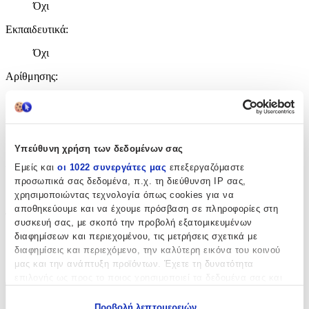
Όχι
Εκπαιδευτικά
:
Όχι
Αρίθμησης
:
Όχι
Κύβοι
:
Όχι
Υπεύθυνη χρήση των δεδομένων σας
Εμείς και
οι 1022 συνεργάτες μας
επεξεργαζόμαστε
Υλικό
:
προσωπικά σας δεδομένα, π.χ. τη διεύθυνση IP σας,
Ξύλινα
χρησιμοποιώντας τεχνολογία όπως cookies για να
αποθηκεύουμε και να έχουμε πρόσβαση σε πληροφορίες στη
Τεμάχια
:
συσκευή σας, με σκοπό την προβολή εξατομικευμένων
διαφημίσεων και περιεχομένου, τις μετρήσεις σχετικά με
50
διαφημίσεις και περιεχόμενο, την καλύτερη εικόνα του κοινού
τμχ
μας και την ανάπτυξη προϊόντων. Έχετε τη δυνατότητα
επιλογής ως προς το ποιος χρησιμοποιεί τα δεδομένα σας και
για ποιους σκοπούς.
Χαρακτηριστικά
Προβολή λεπτομερειών