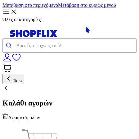
Μετάβαση στο περιεχόμενο
Μετάβαση στο κυρίως μενού
Όλες οι κατηγορίες
Πίσω
Καλάθι αγορών
Αφαίρεση όλων