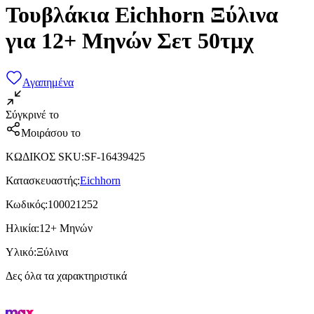
Τουβλάκια Eichhorn Ξύλινα
για 12+ Μηνών Σετ 50τμχ
Αγαπημένα
Σύγκρινέ το
Μοιράσου το
ΚΩΔΙΚΟΣ SKU
:
SF-16439425
Κατασκευαστής
:
Eichhorn
Κωδικός
:
100021252
Ηλικία
:
12+ Μηνών
Υλικό
:
Ξύλινα
Δες όλα τα χαρακτηριστικά