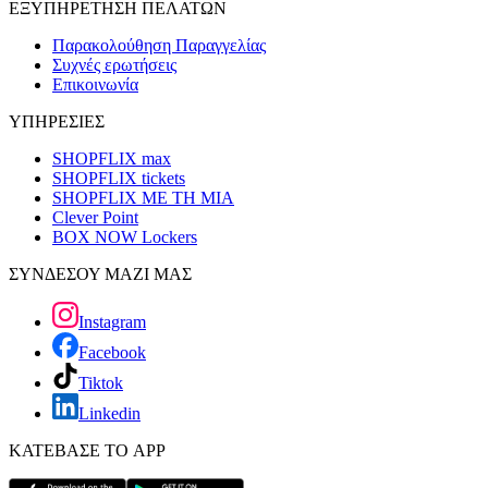
ΕΞΥΠΗΡΕΤΗΣΗ ΠΕΛΑΤΩΝ
Παρακολούθηση Παραγγελίας
Συχνές ερωτήσεις
Επικοινωνία
ΥΠΗΡΕΣΙΕΣ
SHOPFLIX max
SHOPFLIX tickets
SHOPFLIX ΜΕ ΤΗ ΜΙΑ
Clever Point
BOX NOW Lockers
ΣΥΝΔΕΣΟΥ ΜΑΖΙ ΜΑΣ
Instagram
Facebook
Tiktok
Linkedin
ΚΑΤΕΒΑΣΕ ΤΟ APP