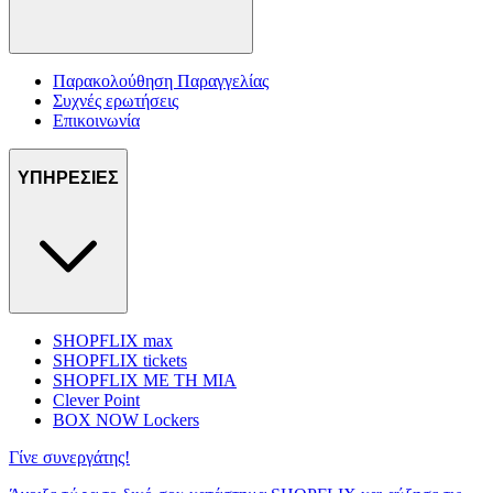
Παρακολούθηση Παραγγελίας
Συχνές ερωτήσεις
Επικοινωνία
ΥΠΗΡΕΣΙΕΣ
SHOPFLIX max
SHOPFLIX tickets
SHOPFLIX ΜΕ ΤΗ ΜΙΑ
Clever Point
BOX NOW Lockers
Γίνε συνεργάτης!