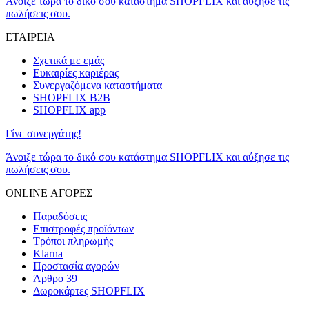
Άνοιξε τώρα το δικό σου κατάστημα SHOPFLIX και αύξησε τις
πωλήσεις σου.
ΕΤΑΙΡΕΙΑ
Σχετικά με εμάς
Ευκαιρίες καριέρας
Συνεργαζόμενα καταστήματα
SHOPFLIX B2B
SHOPFLIX app
Γίνε συνεργάτης!
Άνοιξε τώρα το δικό σου κατάστημα SHOPFLIX και αύξησε τις
πωλήσεις σου.
ONLINE ΑΓΟΡΕΣ
Παραδόσεις
Επιστροφές προϊόντων
Τρόποι πληρωμής
Klarna
Προστασία αγορών
Άρθρο 39
Δωροκάρτες SHOPFLIX