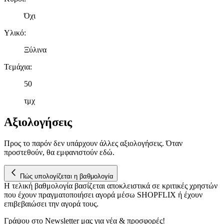
μας και την ανάπτυξη προϊόντων. Επίσης, κοινοποιούμε
Όχι
πληροφορίες σχετικά με την από μέρους σας χρήση της
τοποθεσίας μας στους συνεργάτες μέσων κοινωνικής
Υλικό
:
δικτύωσης, διαφημίσεων και ανάλυσης.
Ξύλινα
Τεμάχια
:
50
τμχ
Αξιολογήσεις
Προς το παρόν δεν υπάρχουν άλλες αξιολογήσεις. Όταν
προστεθούν, θα εμφανιστούν εδώ.
Πώς υπολογίζεται η βαθμολογία
Η τελική βαθμολογία βασίζεται αποκλειστικά σε κριτικές χρηστών
που έχουν πραγματοποιήσει αγορά μέσω SHOPFLIX ή έχουν
επιβεβαιώσει την αγορά τους.
Γράψου στο Νewsletter μας για νέα & προσφορές!