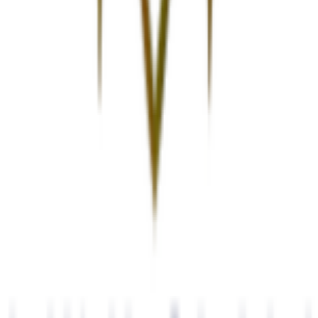
Βάλε τον ΤΚ σου για να μάθεις εκτιμώμενο κόστος και
ημερομηνία παράδοσης
Πίσω
€
55
00
Προσθήκη στο καλάθι
Περιγραφή
Διαστάσεις: 66x28,5x38cmΓια παιδάκια έως 50kgΡεαλιστικό
design Έχει τιμόνι, φώτα, ταμπλόΜουσικό τιμόνι με κουμπιά και
με ήχουςΤιμόνι με 4 λειτουργίες-ήχους σειρήνα (3 ήχοι), κόρνα,
ήχος μηχανής και διάφορα εφέΚάτω από το κάθισμα υπάρχει
μικρός αποθηκευτικός χώρος Φαρδιές ρόδες