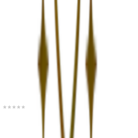
(
127
)
Παράδοση 2-3 ημέρες
Βάλε τον ΤΚ σου για να μάθεις εκτιμώμενο κόστος και
ημερομηνία παράδοσης
Πίσω
€
47
91
Προσθήκη στο καλάθι
MiniGlam
0.00
(
0
)
Παράδοση 4-9 ημέρες