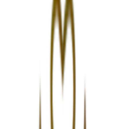
Προσθήκη στο καλάθι
Αγορά από
Materni
4.68
(
127
)
Δες άλλο
1
κατάστημα
Αγαπημένα
Σύγκρινέ το
Μοιράσου το
Καταστήματα
Materni
4.68