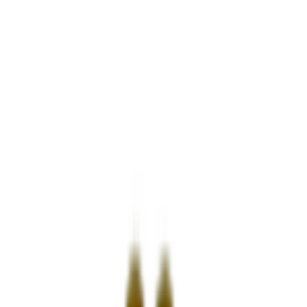
Ισχύουν όροι & προϋποθέσεις.
€
47
91
Παράδοση 2-3 ημέρες
Πίσω
Βάλε τον ΤΚ σου
Πλήρωσε όπως σε βολεύει
,
από
€
12,98
/
μήνα
Πίσω