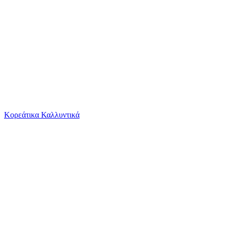
Το καλάθι είναι άδειο
Όλες οι κατηγορίες
Κορεάτικα Καλλυντικά
Ψάχνεις για δροσιά;
Περπατούρα Polesie Αυτοκινητάκι Ride On Μπλε