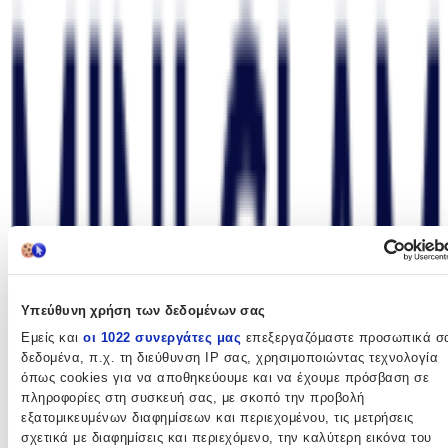
Περιγραφή
+
Περιγραφή
Διαστάσεις: 66x28,5x38cmΓια παιδάκια έως 50kgΡεαλιστικό
design Έχει τιμόνι, φώτα, ταμπλόΜουσικό τιμόνι με κουμπιά και
με ήχουςΤιμόνι με 4 λειτουργίες-ήχους σειρήνα (3 ήχοι), κόρνα,
ήχος μηχανής και διάφορα εφέΚάτω από το κάθισμα υπάρχει
μικρός αποθηκευτικός χώρος Φαρδιές ρόδες
Χαρακτηριστικά
Κατασκευαστής
:
Υπεύθυνη χρήση των δεδομένων σας
Polesie
Εμείς και
οι 1022 συνεργάτες μας
επεξεργαζόμαστε προσωπικά σ
δεδομένα, π.χ. τη διεύθυνση IP σας, χρησιμοποιώντας τεχνολογία
Χρώμα
:
όπως cookies για να αποθηκεύουμε και να έχουμε πρόσβαση σε
πληροφορίες στη συσκευή σας, με σκοπό την προβολή
Μπλε
εξατομικευμένων διαφημίσεων και περιεχομένου, τις μετρήσεις
Είδος
:
σχετικά με διαφημίσεις και περιεχόμενο, την καλύτερη εικόνα του