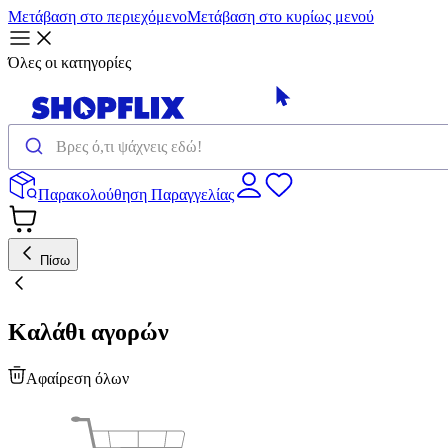
Μετάβαση στο περιεχόμενο
Μετάβαση στο κυρίως μενού
Όλες οι κατηγορίες
Παρακολούθηση Παραγγελίας
Πίσω
Καλάθι αγορών
Αφαίρεση όλων