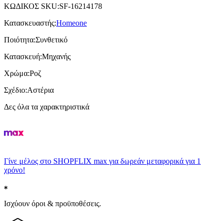
ΚΩΔΙΚΟΣ SKU
:
SF-16214178
Κατασκευαστής
:
Homeone
Ποιότητα
:
Συνθετικό
Κατασκευή
:
Μηχανής
Χρώμα
:
Ροζ
Σχέδιο
:
Αστέρια
Δες όλα τα χαρακτηριστικά
Γίνε μέλος στο SHOPFLIX max για δωρεάν μεταφορικά για 1
χρόνο!
Ισχύουν όροι & προϋποθέσεις.