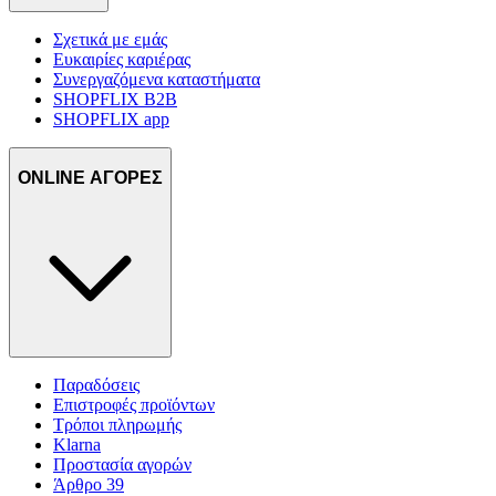
Σχετικά με εμάς
Ευκαιρίες καριέρας
Συνεργαζόμενα καταστήματα
SHOPFLIX B2B
SHOPFLIX app
ONLINE ΑΓΟΡΕΣ
Παραδόσεις
Επιστροφές προϊόντων
Τρόποι πληρωμής
Klarna
Προστασία αγορών
Άρθρο 39