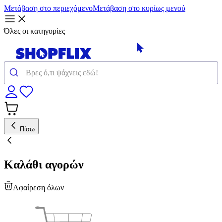
Μετάβαση στο περιεχόμενο
Μετάβαση στο κυρίως μενού
Όλες οι κατηγορίες
Πίσω
Καλάθι αγορών
Αφαίρεση όλων