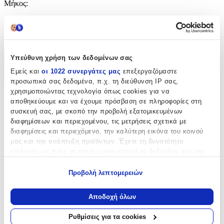
Μήκος
:
150
cm
Υπεύθυνη χρήση των δεδομένων σας
Χαρακτηριστικά
Εμείς και
οι 1022 συνεργάτες μας
επεξεργαζόμαστε
+
προσωπικά σας δεδομένα, π.χ. τη διεύθυνση IP σας,
χρησιμοποιώντας τεχνολογία όπως cookies για να
Χαρακτηριστικά
αποθηκεύουμε και να έχουμε πρόσβαση σε πληροφορίες στη
συσκευή σας, με σκοπό την προβολή εξατομικευμένων
διαφημίσεων και περιεχομένου, τις μετρήσεις σχετικά με
Κατασκευαστής
:
διαφημίσεις και περιεχόμενο, την καλύτερη εικόνα του κοινού
Homeone
μας και την ανάπτυξη προϊόντων. Έχετε τη δυνατότητα
επιλογής ως προς το ποιος χρησιμοποιεί τα δεδομένα σας και
Βασικά Χαρακτηριστικά
για ποιους σκοπούς.
Προβολή λεπτομερειών
Ποιότητα
:
Εάν μας επιτρέπετε, θα θέλαμε επίσης:
Να συλλέξουμε πληροφορίες σχετικά με τη γεωγραφική
Συνθετικό
Αποδοχή όλων
σας τοποθεσία, οι οποίες μπορεί να είναι ακριβείς σε
Κατασκευή
:
απόσταση μερικών μέτρων
Ρυθμίσεις για τα cookies
Να αναγνωρίσουμε τη συσκευή σας σαρώνοντας ενεργά