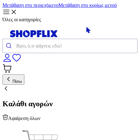
Μετάβαση στο περιεχόμενο
Μετάβαση στο κυρίως μενού
Όλες οι κατηγορίες
Πίσω
Καλάθι αγορών
Αφαίρεση όλων