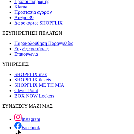
Τρόποι πληρωμής
Klarna
Προστασία αγορών
Άρθρο 39
Δωροκάρτες SHOPFLIX
ΕΞΥΠΗΡΕΤΗΣΗ ΠΕΛΑΤΩΝ
Παρακολούθηση Παραγγελίας
Συχνές ερωτήσεις
Επικοινωνία
ΥΠΗΡΕΣΙΕΣ
SHOPFLIX max
SHOPFLIX tickets
SHOPFLIX ΜΕ ΤΗ ΜΙΑ
Clever Point
BOX NOW Lockers
ΣΥΝΔΕΣΟΥ ΜΑΖΙ ΜΑΣ
Instagram
Facebook