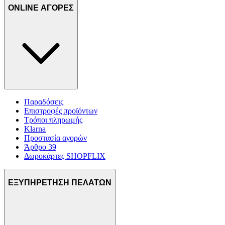
στη συσκευή σας, με σκοπό την προβολή εξατομικευμένων
ONLINE ΑΓΟΡΕΣ
διαφημίσεων και περιεχομένου, τις μετρήσεις σχετικά με
διαφημίσεις και περιεχόμενο, την καλύτερη εικόνα του κοινού
μας και την ανάπτυξη προϊόντων. Επίσης, κοινοποιούμε
πληροφορίες σχετικά με την από μέρους σας χρήση της
τοποθεσίας μας στους συνεργάτες μέσων κοινωνικής
δικτύωσης, διαφημίσεων και ανάλυσης.
Παραδόσεις
Επιστροφές προϊόντων
Τρόποι πληρωμής
Klarna
Προστασία αγορών
Άρθρο 39
Δωροκάρτες SHOPFLIX
ΕΞΥΠΗΡΕΤΗΣΗ ΠΕΛΑΤΩΝ