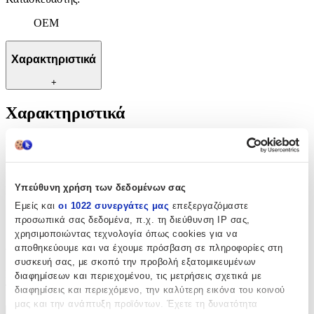
OEM
Χαρακτηριστικά
+
Χαρακτηριστικά
Μύτη
:
Στρογγυλή
Υπεύθυνη χρήση των δεδομένων σας
Κατασκευαστής
:
Εμείς και
οι 1022 συνεργάτες μας
επεξεργαζόμαστε
OEM
προσωπικά σας δεδομένα, π.χ. τη διεύθυνση IP σας,
χρησιμοποιώντας τεχνολογία όπως cookies για να
Αξιολογήσεις
αποθηκεύουμε και να έχουμε πρόσβαση σε πληροφορίες στη
συσκευή σας, με σκοπό την προβολή εξατομικευμένων
Προς το παρόν δεν υπάρχουν άλλες αξιολογήσεις. Όταν
διαφημίσεων και περιεχομένου, τις μετρήσεις σχετικά με
προστεθούν, θα εμφανιστούν εδώ.
διαφημίσεις και περιεχόμενο, την καλύτερη εικόνα του κοινού
μας και την ανάπτυξη προϊόντων. Έχετε τη δυνατότητα