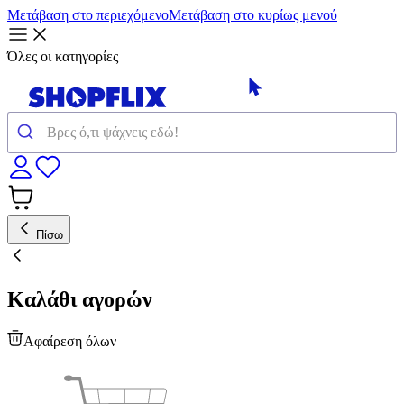
Μετάβαση στο περιεχόμενο
Μετάβαση στο κυρίως μενού
Όλες οι κατηγορίες
Πίσω
Καλάθι αγορών
Αφαίρεση όλων