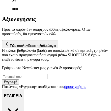
34
αναλύουμε την κυκλοφορία μας. Εμείς και οι 1022 συνεργάτες
μας επεξεργαζόμαστε προσωπικά σας δεδομένα, π.χ. τη
mm
διεύθυνση IP σας, χρησιμοποιώντας τεχνολογία όπως cookies
Αξιολογήσεις
για να αποθηκεύουμε και να έχουμε πρόσβαση σε πληροφορίες
στη συσκευή σας, με σκοπό την προβολή εξατομικευμένων
διαφημίσεων και περιεχομένου, τις μετρήσεις σχετικά με
Προς το παρόν δεν υπάρχουν άλλες αξιολογήσεις. Όταν
διαφημίσεις και περιεχόμενο, την καλύτερη εικόνα του κοινού
προστεθούν, θα εμφανιστούν εδώ.
μας και την ανάπτυξη προϊόντων. Επίσης, κοινοποιούμε
πληροφορίες σχετικά με την από μέρους σας χρήση της
Πώς υπολογίζεται η βαθμολογία
τοποθεσίας μας στους συνεργάτες μέσων κοινωνικής
Η τελική βαθμολογία βασίζεται αποκλειστικά σε κριτικές χρηστών
δικτύωσης, διαφημίσεων και ανάλυσης.
που έχουν πραγματοποιήσει αγορά μέσω SHOPFLIX ή έχουν
επιβεβαιώσει την αγορά τους.
Γράψου στο Νewsletter μας για νέα & προσφορές!
Εγγραφή
Πατώντας «Εγγραφή» αποδέχεσαι τους
όρους χρήσης
ΕΤΑΙΡΕΙΑ