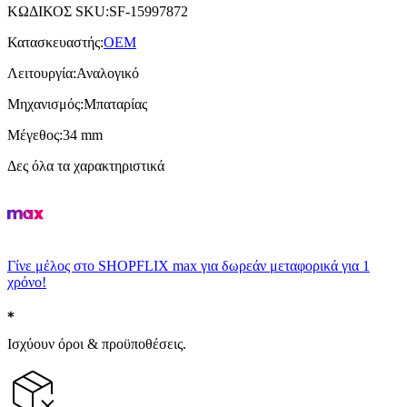
ΚΩΔΙΚΟΣ SKU
:
SF-15997872
Κατασκευαστής
:
OEM
Λειτουργία
:
Αναλογικό
Μηχανισμός
:
Μπαταρίας
Μέγεθος
:
34 mm
Δες όλα τα χαρακτηριστικά
Γίνε μέλος στο SHOPFLIX max για δωρεάν μεταφορικά για 1
χρόνο!
Ισχύουν όροι & προϋποθέσεις.