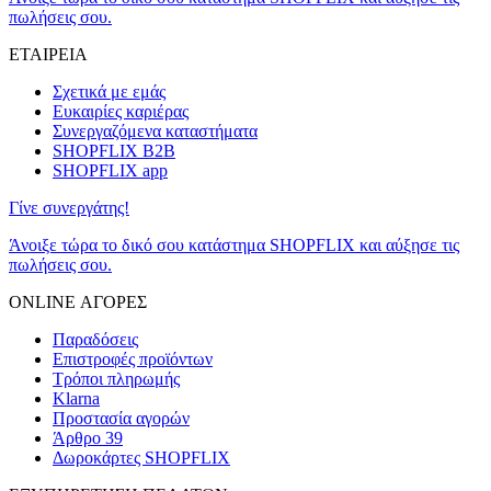
πωλήσεις σου.
ΕΤΑΙΡΕΙΑ
Σχετικά με εμάς
Ευκαιρίες καριέρας
Συνεργαζόμενα καταστήματα
SHOPFLIX B2B
SHOPFLIX app
Γίνε συνεργάτης!
Άνοιξε τώρα το δικό σου κατάστημα SHOPFLIX και αύξησε τις
πωλήσεις σου.
ONLINE ΑΓΟΡΕΣ
Παραδόσεις
Επιστροφές προϊόντων
Τρόποι πληρωμής
Klarna
Προστασία αγορών
Άρθρο 39
Δωροκάρτες SHOPFLIX