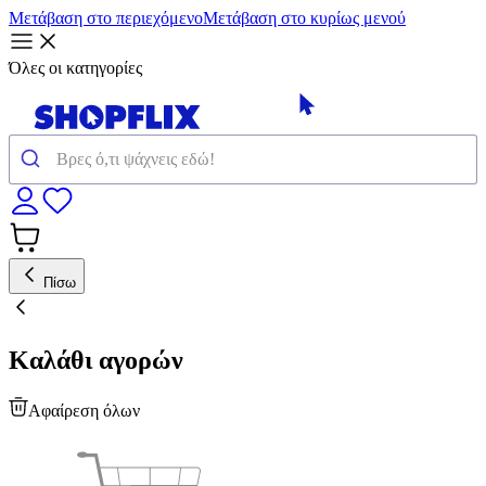
Μετάβαση στο περιεχόμενο
Μετάβαση στο κυρίως μενού
Όλες οι κατηγορίες
Πίσω
Καλάθι αγορών
Αφαίρεση όλων