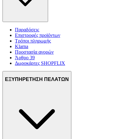
Παραδόσεις
Επιστροφές προϊόντων
Τρόποι πληρωμής
Klarna
Προστασία αγορών
Άρθρο 39
Δωροκάρτες SHOPFLIX
ΕΞΥΠΗΡΕΤΗΣΗ ΠΕΛΑΤΩΝ