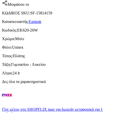
Μοιράσου το
ΚΩΔΙΚΟΣ SKU
:
SF-15814159
Κατασκευαστής
:
Eastpak
Κωδικός
:
EK620-26W
Χρώμα
:
Μπλε
Φύλο
:
Unisex
Τύπος
:
Πλάτης
Τάξη
:
Γυμνασίου - Λυκείου
Λίτρα
:
24 lt
Δες όλα τα χαρακτηριστικά
Γίνε μέλος στο SHOPFLIX max για δωρεάν μεταφορικά για 1