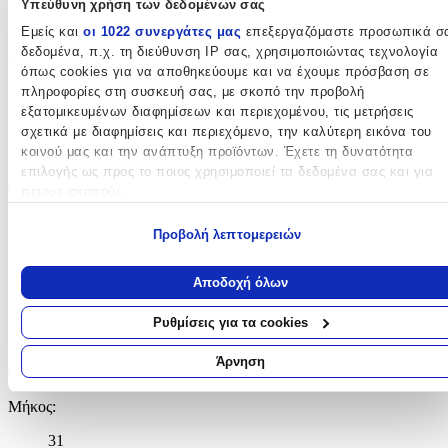
Υπεύθυνη χρήση των δεδομένων σας
Μπλε
Εμείς και
οι 1022 συνεργάτες μας
επεξεργαζόμαστε προσωπικά σ
δεδομένα, π.χ. τη διεύθυνση IP σας, χρησιμοποιώντας τεχνολογία
Φύλο
:
όπως cookies για να αποθηκεύουμε και να έχουμε πρόσβαση σε
Unisex
πληροφορίες στη συσκευή σας, με σκοπό την προβολή
εξατομικευμένων διαφημίσεων και περιεχομένου, τις μετρήσεις
Τύπος
:
σχετικά με διαφημίσεις και περιεχόμενο, την καλύτερη εικόνα του
κοινού μας και την ανάπτυξη προϊόντων. Έχετε τη δυνατότητα
Πλάτης
επιλογής ως προς το ποιος χρησιμοποιεί τα δεδομένα σας και για
ποιους σκοπούς.
Τάξη
:
Γυμνασίου - Λυκείου
Εάν μας επιτρέπετε, θα θέλαμε επίσης:
Προβολή λεπτομερειών
Να συλλέξουμε πληροφορίες σχετικά με τη γεωγραφική σας
Λίτρα
:
τοποθεσία, οι οποίες μπορεί να είναι ακριβείς σε απόσταση
Αποδοχή όλων
24
μερικών μέτρων
Να αναγνωρίσουμε τη συσκευή σας σαρώνοντας ενεργά για
Ρυθμίσεις για τα cookies
lt
συγκεκριμένα χαρακτηριστικά (δακτυλικό αποτύπωμα)
Μάθετε περισσότερα σχετικά με τον τρόπο επεξεργασίας των
Άρνηση
Διαστάσεις
προσωπικών σας δεδομένων και καθορίστε τις προτιμήσεις σας στη
ενότητα “Λεπτομέρειες”
. Μπορείτε να αλλάξετε ή να ανακαλέσετ
Μήκος
:
τη συγκατάθεσή σας ανά πάσα στιγμή από τη Δήλωση Cookies.
31