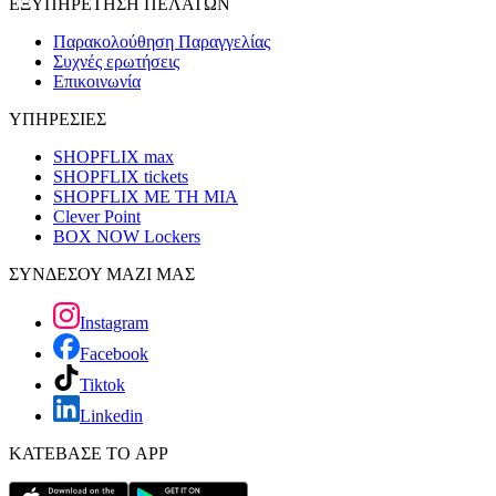
ΕΞΥΠΗΡΕΤΗΣΗ ΠΕΛΑΤΩΝ
Παρακολούθηση Παραγγελίας
Συχνές ερωτήσεις
Επικοινωνία
ΥΠΗΡΕΣΙΕΣ
SHOPFLIX max
SHOPFLIX tickets
SHOPFLIX ΜΕ ΤΗ ΜΙΑ
Clever Point
BOX NOW Lockers
ΣΥΝΔΕΣΟΥ ΜΑΖΙ ΜΑΣ
Instagram
Facebook
Tiktok
Linkedin
ΚΑΤΕΒΑΣΕ ΤΟ APP