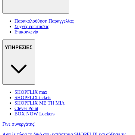
Παρακολούθηση Παραγγελίας
Συχνές ερωτήσεις
Επικοινωνία
ΥΠΗΡΕΣΙΕΣ
SHOPFLIX max
SHOPFLIX tickets
SHOPFLIX ΜΕ ΤΗ ΜΙΑ
Clever Point
BOX NOW Lockers
Γίνε συνεργάτης!
Άνοιξε τώρα το δικό σου κατάστημα SHOPFLIX και αύξησε τις