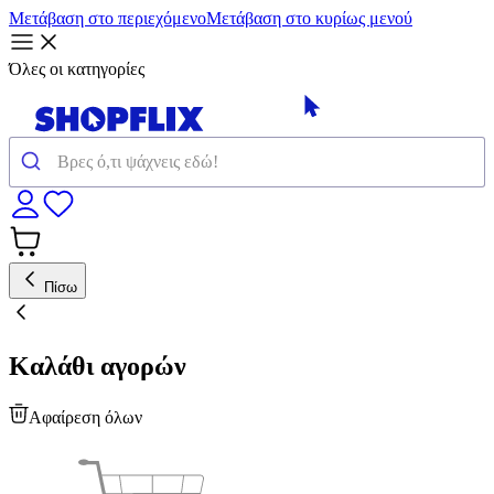
Μετάβαση στο περιεχόμενο
Μετάβαση στο κυρίως μενού
Όλες οι κατηγορίες
Πίσω
Καλάθι αγορών
Αφαίρεση όλων