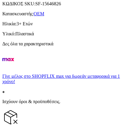
ΚΩΔΙΚΟΣ SKU
:
SF-15646826
Κατασκευαστής
:
OEM
Ηλικία
:
3+ Ετών
Υλικό
:
Πλαστικά
Δες όλα τα χαρακτηριστικά
Γίνε μέλος στο SHOPFLIX max για δωρεάν μεταφορικά για 1
χρόνο!
Ισχύουν όροι & προϋποθέσεις.