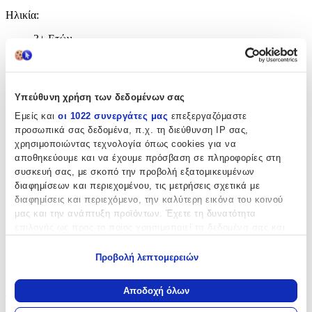
Ηλικία
:
3+ Ετών
Bristles
:
Όχι
Υπεύθυνη χρήση των δεδομένων σας
Εκπαιδευτικά
:
Εμείς και
οι 1022 συνεργάτες μας
επεξεργαζόμαστε
προσωπικά σας δεδομένα, π.χ. τη διεύθυνση IP σας,
Όχι
χρησιμοποιώντας τεχνολογία όπως cookies για να
Αρίθμησης
:
αποθηκεύουμε και να έχουμε πρόσβαση σε πληροφορίες στη
συσκευή σας, με σκοπό την προβολή εξατομικευμένων
Όχι
διαφημίσεων και περιεχομένου, τις μετρήσεις σχετικά με
διαφημίσεις και περιεχόμενο, την καλύτερη εικόνα του κοινού
Κύβοι
:
μας και την ανάπτυξη προϊόντων. Έχετε τη δυνατότητα
επιλογής ως προς το ποιος χρησιμοποιεί τα δεδομένα σας και
Όχι
για ποιους σκοπούς.
Υλικό
:
Προβολή λεπτομερειών
Εάν μας επιτρέπετε, θα θέλαμε επίσης:
Πλαστικά
Να συλλέξουμε πληροφορίες σχετικά με τη γεωγραφική
Αποδοχή όλων
Τεμάχια
:
σας τοποθεσία, οι οποίες μπορεί να είναι ακριβείς σε