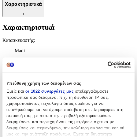
Χαρακτηριστικά
+
Χαρακτηριστικά
Κατασκευαστής
:
Madi
Βασικά Χαρακτηριστικά
Ποιότητα
:
Υπεύθυνη χρήση των δεδομένων σας
Συνθετικό
Εμείς και
οι 1022 συνεργάτες μας
επεξεργαζόμαστε
Κατασκευή
:
προσωπικά σας δεδομένα, π.χ. τη διεύθυνση IP σας,
χρησιμοποιώντας τεχνολογία όπως cookies για να
Μηχανής
αποθηκεύουμε και να έχουμε πρόσβαση σε πληροφορίες στη
Χρώμα
:
συσκευή σας, με σκοπό την προβολή εξατομικευμένων
διαφημίσεων και περιεχομένου, τις μετρήσεις σχετικά με
Γκρι
διαφημίσεις και περιεχόμενο, την καλύτερη εικόνα του κοινού
μας και την ανάπτυξη προϊόντων. Έχετε τη δυνατότητα
Σχέδιο
: