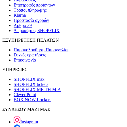
Επιστροφές προϊόντων
Τρόποι πληρωμής
Klarna
Προστασία αγορών
Άρθρο 39
Δωροκάρτες SHOPFLIX
ΕΞΥΠΗΡΕΤΗΣΗ ΠΕΛΑΤΩΝ
Παρακολούθηση Παραγγελίας
Συχνές ερωτήσεις
Επικοινωνία
ΥΠΗΡΕΣΙΕΣ
SHOPFLIX max
SHOPFLIX tickets
SHOPFLIX ΜΕ ΤΗ ΜΙΑ
Clever Point
BOX NOW Lockers
ΣΥΝΔΕΣΟΥ ΜΑΖΙ ΜΑΣ
Instagram