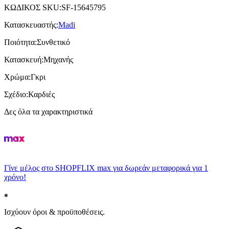
ΚΩΔΙΚΟΣ SKU
:
SF-15645795
Κατασκευαστής
:
Madi
Ποιότητα
:
Συνθετικό
Κατασκευή
:
Μηχανής
Χρώμα
:
Γκρι
Σχέδιο
:
Καρδιές
Δες όλα τα χαρακτηριστικά
Γίνε μέλος στο SHOPFLIX max για δωρεάν μεταφορικά για 1
χρόνο!
Ισχύουν όροι & προϋποθέσεις.