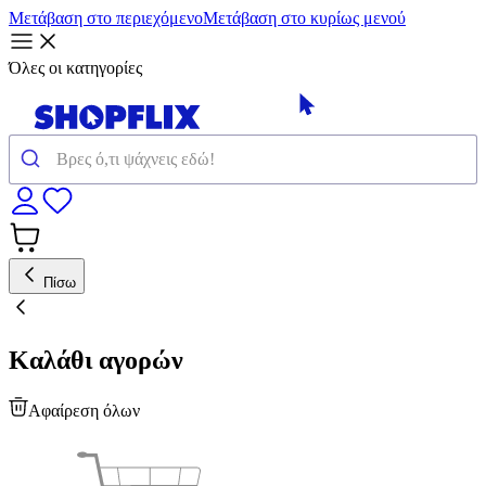
Μετάβαση στο περιεχόμενο
Μετάβαση στο κυρίως μενού
Όλες οι κατηγορίες
Πίσω
Καλάθι αγορών
Αφαίρεση όλων